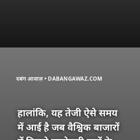
दबंग आवाज़ • DABANGAWAZ.COM
हालांकि, यह तेजी ऐसे समय
में आई है जब वैश्विक बाजारों