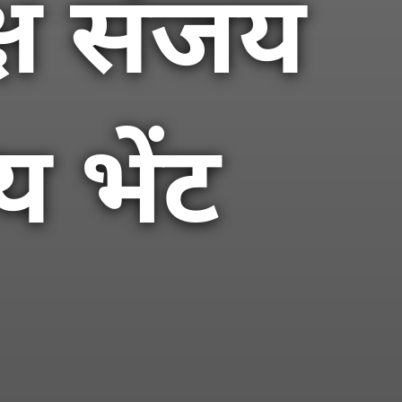
्ष संजय
 भेंट