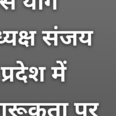
 से योग
यक्ष संजय
रदेश में
गरूकता पर