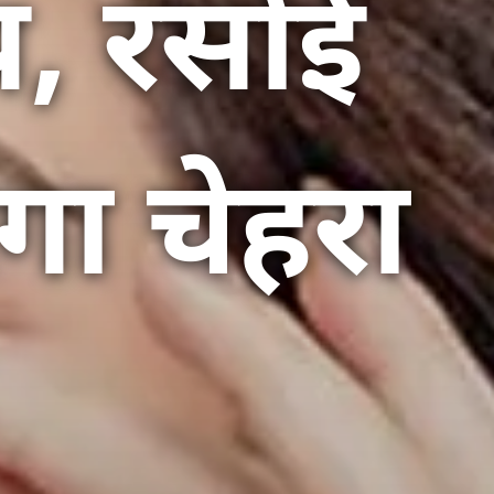
, रसोई
गा चेहरा