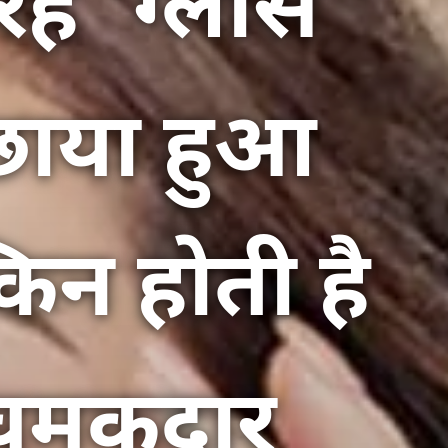
ह 'ग्लास
 छाया हुआ
किन होती है
 चमकदार