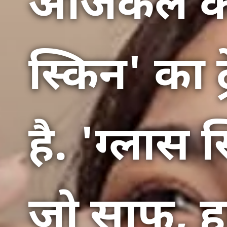
आजकल कोर
स्किन' का 
है. 'ग्लास 
जो साफ, ह