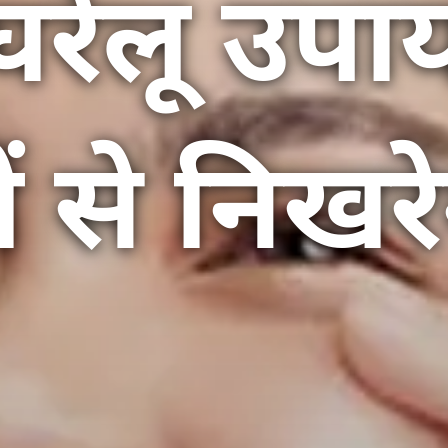
ेलू उपाय
 से निखरे