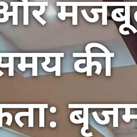
र मजबूत 
 समय की
ता: बृज