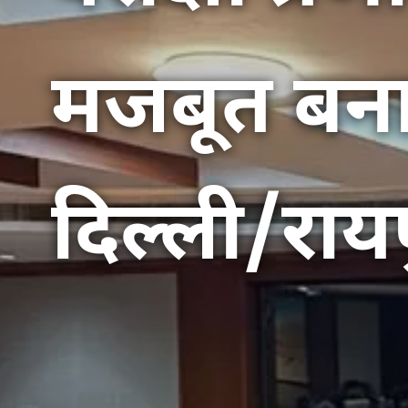
मजबूत बना
दिल्ली/राय