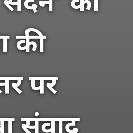
ा सदन’ का
ा की
्तर पर
ा संवाद