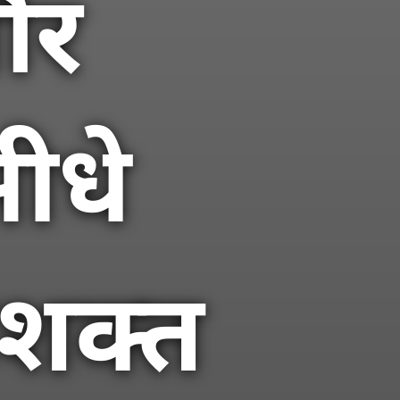
और
ीधे
सशक्त