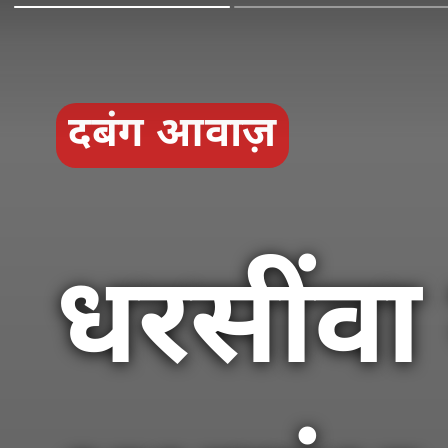
दबंग आवाज़
धरसींवा 