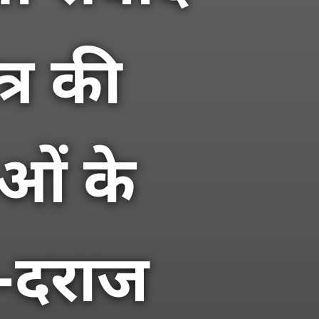
त्र की
ओं के
-दराज