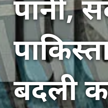
पानी, सं
पाकिस्त
बदली कह