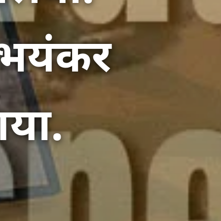
 भयंकर
गया.