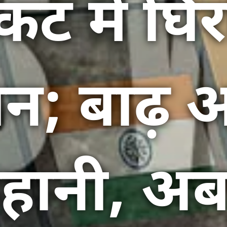
कट में घिर
ान; बाढ़ 
ानी, अब 