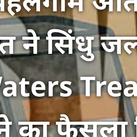
 पहलगाम आत
त ने सिंधु ज
aters Trea
ने का फैसला 