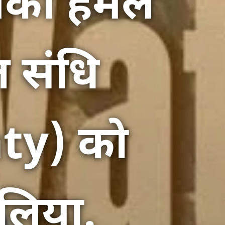
ंकी हमले
ल संधि
ty) को
लिया.