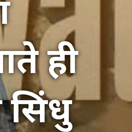
ा
आते ही
सिंधु