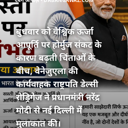
दबंग आवाज़ • DABANGAWAZ.COM
बुधवार को वैश्विक ऊर्जा
आपूर्ति पर होर्मुज संकट के
कारण बढ़ती चिंताओं के
बीच, वेनेजुएला की
कार्यवाहक राष्ट्रपति डेल्सी
रोड्रिगेज ने प्रधानमंत्री नरेंद्र
मोदी से नई दिल्ली में
मुलाकात की।