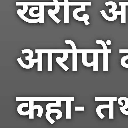
खरीद अ
आरोपों 
कहा- तथ