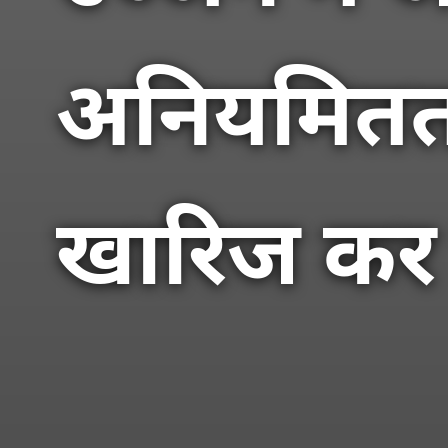
अनियमितता 
खारिज कर द