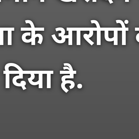
के आरोपों क
िया है.