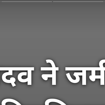
ादव ने ज