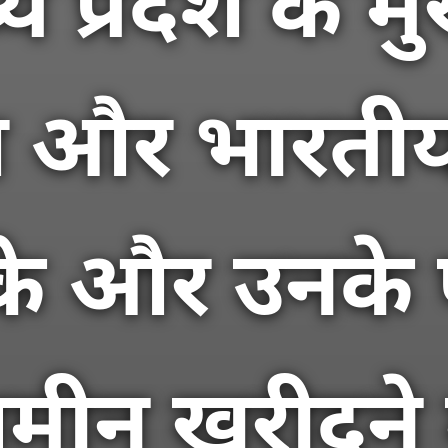
प्रदेश के मुख
व और भारती
उनके और उनके
जमीन खरीदने म