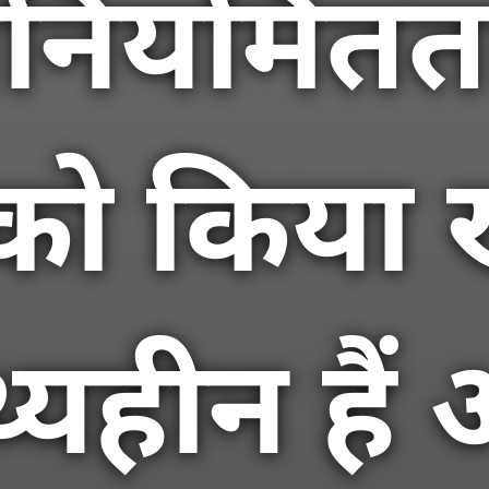
नियमितता
को किया 
्यहीन हैं