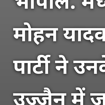
भोपाल. मध्य 
मोहन याद
पार्टी ने 
उज्जैन में 