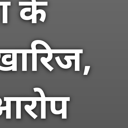
 के
खारिज,
 आरोप