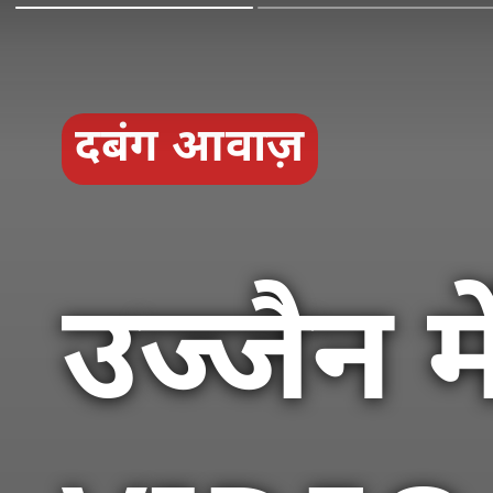
दबंग आवाज़
उज्जैन म