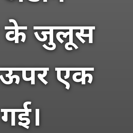
म के जुलूस
ीट ऊपर एक
 गई।