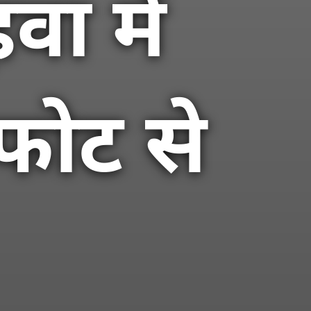
ा में
फोट से