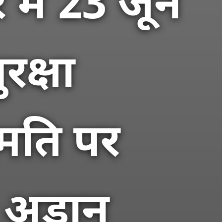
 में 23 जून
रक्षा
ुमति पर
। अडान