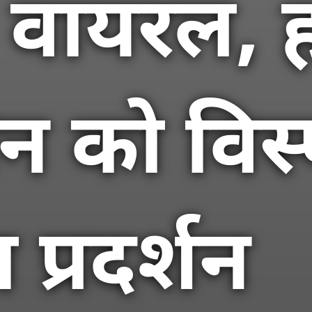
ायरल, हव
न को विस्
 प्रदर्शन