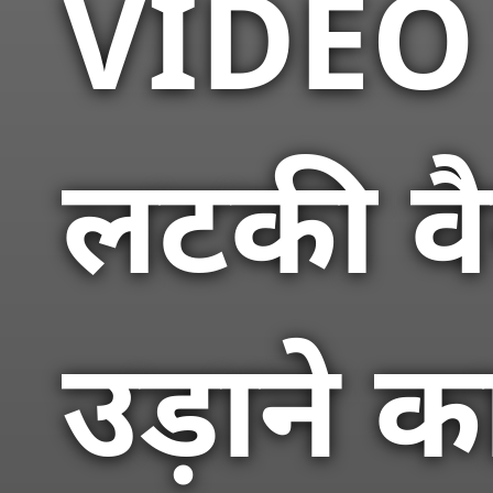
VIDEO व
लटकी वै
उड़ाने का