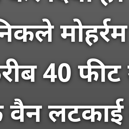
निकले मोहर्र
से करीब 40 फ
क वैन लटकाई