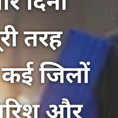
ार दिनों
री तरह
े कई जिलों
बारिश और