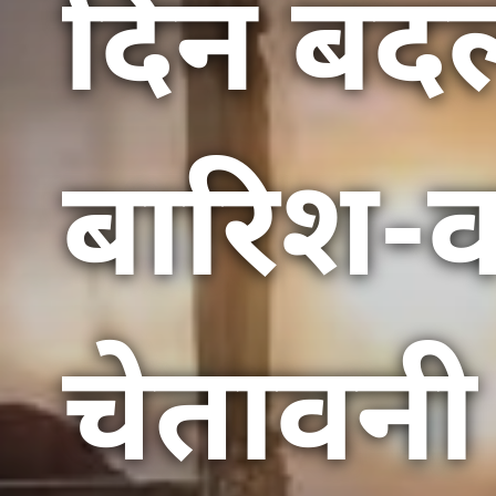
दिन बदल
बारिश-व
चेतावनी