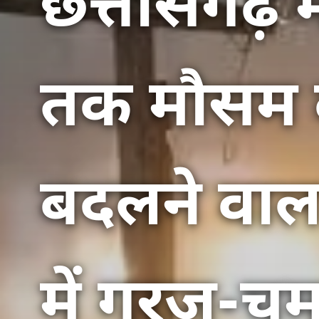
छत्तीसगढ़ म
तक मौसम क
बदलने वाला
में गरज-च