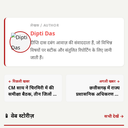
लेखक / AUTHOR
Dipti Das
दीप्ति दास दबंग आवाज़ की संवाददाता हैं, जो विभिन्न
विषयों पर सटीक और संतुलित रिपोर्टिंग के लिए जानी
जाती हैं।
← पिछली खबर
अगली खबर →
CM साय ने चिरमिरी में की
छत्तीसगढ़ में राज्य
समीक्षा बैठक, तीन जिलों की
प्रशासनिक अधिकरण की
योजनाओं का लिया जायजा
मांग ने पकड़ा जोर, लाखों
कर्मचारियों को मिलेगा त्वरित
पंकज त्रिपाठी:
मुख्यमंत्री साय का
मुख्य
न्याय
📱 वेब स्टोरीज़
'बीज बोने में लगा
छत्तीसगढ़ में सौर
फोकस— हर पात्र
साय क
सभी देखें →
समय', 'गैंग्स ऑफ
ऊर्जा क्रांति: CM
हितग्राही तक पहुंचे
सरगु
वासेपुर'…
साय के नेतृत्व में…
शासन…
सेव