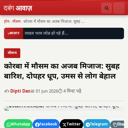
दबंग
आवाज़
होम
›
मौसम
›
कोरबा में मौसम का अजब मिजाज: सुबह बारिश,…
बाज़ार
लाइव भाव लोड हो रहे हैं…
मौसम
कोरबा में मौसम का अजब मिजाज: सुबह
बारिश, दोपहर धूप, उमस से लोग बेहाल
✍️
Dipti Das
📅 01 Jun 2026
⏱️ 4 मिनट पढ़ें
WhatsApp
Facebook
Twitter
Telegram
लिंक कॉ