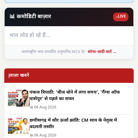
📊 कमोडिटी बाज़ार
LIVE
भाव लोड हो रहे हैं…
अंतरराष्ट्रीय भाव आधारित अनुमानित MCX रेट ·
सोना-चांदी चार्ट →
ताज़ा खबरें
पंकज त्रिपाठी: ‘बीज बोने में लगा समय’, ‘गैंग्स ऑफ
वासेपुर’ से पहले का सफर
📅 06 Aug 2026
छत्तीसगढ़ में सौर ऊर्जा क्रांति: CM साय के नेतृत्व में
बदलती तस्वीर
📅 06 Aug 2026