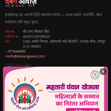
दबंग
आवाज़
सच की आवाज़ • भारत
छत्तीसगढ़ का अग्रणी हिंदी समाचार पोर्टल — ताज़ा खबरें, राजनीति, खेल,
मनोरंजन और बहुत कुछ।
श्री राणा सिकंदर सिंह
संपादक
4622012201006321
पंजीयन क्र.
1500, लक्ष्मी निवास, अहमदजी भाई कॉलोनी, नालगढ़ चौक, रायपुर
पता
(CG) 492001
9770440000
info@dabangawaz.com
✕
मुख्य खबरें
राज्य की खबरें
उपयोगी लिंक
छत्तीसगढ़
राज्य
होम
देश
मध्य प्रदेश
हमारे बारे में
अंतराष्ट्रीय
उत्तर प्रदेश
संपर्क करें
खेल
झारखंड
Disclaimer
राजनीतिक
हरियाणा
Privacy Policy