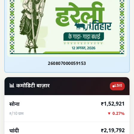
260807000059153
📊 कमोडिटी बाज़ार
LIVE
₹1,52,921
सोना
▼ 0.27%
₹/10 ग्राम
₹2,19,792
चांदी