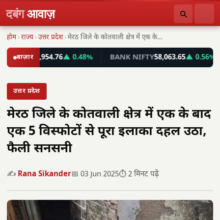
दबंग
आवाज़
होम
›
राज्य
›
उत्तर प्रदेश
›
मेरठ जिले के कोतवाली क्षेत्र में एक के…
SEX
78,954.76
बाज़ार
▲ 0.48%
BANK NIFTY
58,063.65
▲ 0.56%
I
उत्तर प्रदेश
मेरठ जिले के कोतवाली क्षेत्र में एक के बाद
एक 5 विस्फोटों से पूरा इलाका दहल उठा,
फैली सनसनी
✍️
Rana Sikander
📅 03 Jun 2025
⏱️ 2 मिनट पढ़ें