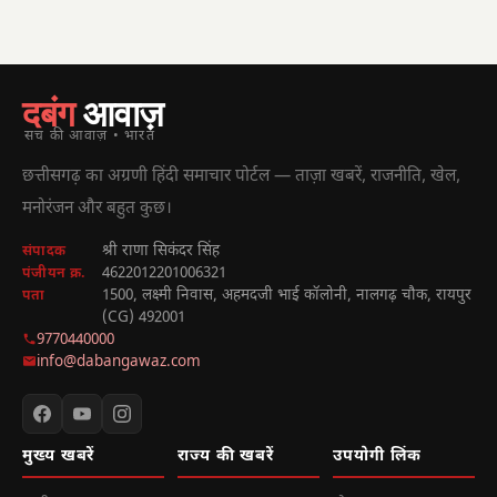
दबंग
आवाज़
सच की आवाज़ • भारत
छत्तीसगढ़ का अग्रणी हिंदी समाचार पोर्टल — ताज़ा खबरें, राजनीति, खेल,
मनोरंजन और बहुत कुछ।
श्री राणा सिकंदर सिंह
संपादक
4622012201006321
पंजीयन क्र.
1500, लक्ष्मी निवास, अहमदजी भाई कॉलोनी, नालगढ़ चौक, रायपुर
पता
(CG) 492001
9770440000
info@dabangawaz.com
मुख्य खबरें
राज्य की खबरें
उपयोगी लिंक