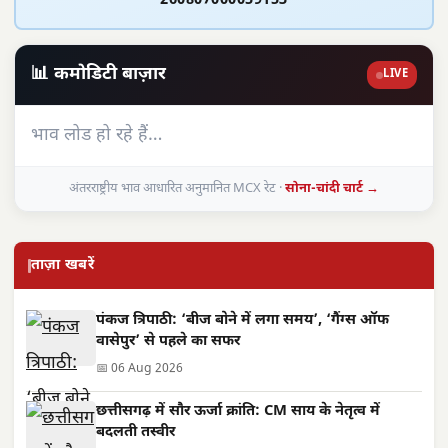
260807000059153
📊 कमोडिटी बाज़ार
LIVE
भाव लोड हो रहे हैं…
अंतरराष्ट्रीय भाव आधारित अनुमानित MCX रेट ·
सोना-चांदी चार्ट →
ताज़ा खबरें
पंकज त्रिपाठी: ‘बीज बोने में लगा समय’, ‘गैंग्स ऑफ
वासेपुर’ से पहले का सफर
📅 06 Aug 2026
छत्तीसगढ़ में सौर ऊर्जा क्रांति: CM साय के नेतृत्व में
बदलती तस्वीर