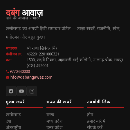
दबंग
आवाज़
सच की आवाज़ • भारत
छत्तीसगढ़ का अग्रणी हिंदी समाचार पोर्टल — ताज़ा खबरें, राजनीति, खेल,
मनोरंजन और बहुत कुछ।
श्री राणा सिकंदर सिंह
संपादक
4622012201006321
पंजीयन क्र.
1500, लक्ष्मी निवास, अहमदजी भाई कॉलोनी, नालगढ़ चौक, रायपुर
पता
(CG) 492001
9770440000
info@dabangawaz.com
मुख्य खबरें
राज्य की खबरें
उपयोगी लिंक
छत्तीसगढ़
राज्य
होम
देश
मध्य प्रदेश
हमारे बारे में
अंतराष्ट्रीय
उत्तर प्रदेश
संपर्क करें