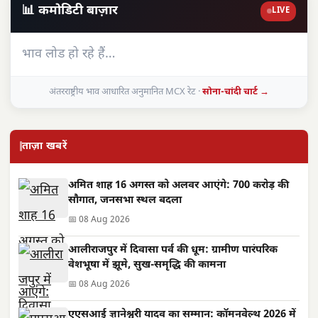
📊 कमोडिटी बाज़ार
LIVE
भाव लोड हो रहे हैं…
अंतरराष्ट्रीय भाव आधारित अनुमानित MCX रेट ·
सोना-चांदी चार्ट →
ताज़ा खबरें
अमित शाह 16 अगस्त को अलवर आएंगे: 700 करोड़ की
सौगात, जनसभा स्थल बदला
📅 08 Aug 2026
आलीराजपुर में दिवासा पर्व की धूम: ग्रामीण पारंपरिक
वेशभूषा में झूमे, सुख-समृद्धि की कामना
📅 08 Aug 2026
एएसआई ज्ञानेश्वरी यादव का सम्मान: कॉमनवेल्थ 2026 में