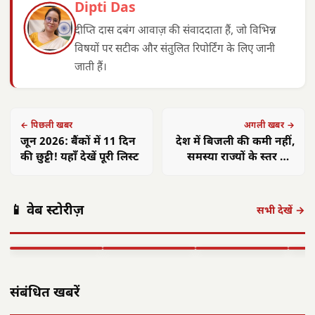
Dipti Das
दीप्ति दास दबंग आवाज़ की संवाददाता हैं, जो विभिन्न
विषयों पर सटीक और संतुलित रिपोर्टिंग के लिए जानी
जाती हैं।
← पिछली खबर
अगली खबर →
जून 2026: बैंकों में 11 दिन
देश में बिजली की कमी नहीं,
की छुट्टी! यहाँ देखें पूरी लिस्ट
समस्या राज्यों के स्तर पर:
ऊर्जा मंत्री मनोहर लाल
अमित शाह 16
आलीराजपुर में
एएसआई ज्ञानेश्वरी
छत्त
📱 वेब स्टोरीज़
अगस्त को अलवर
दिवासा पर्व की धूम:
यादव का सम्मान:
गांवो
सभी देखें →
आएंगे: 700 करोड़
ग्रामीण पारंपरिक
कॉमनवेल्थ 2026 में
फहरा
की…
वेशभूषा में…
रजत पदक…
शहीद
▶ STORY
▶ STORY
▶ STORY
▶ 
संबंधित खबरें