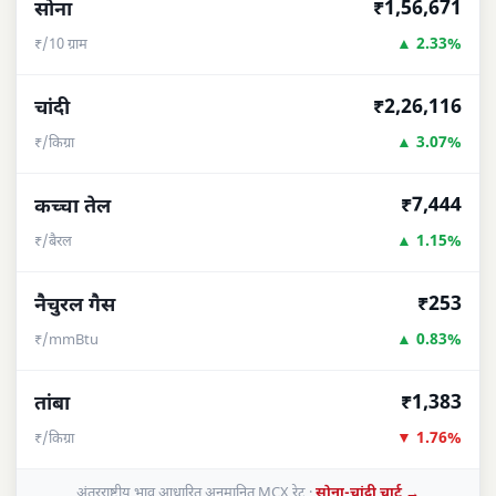
₹1,56,671
सोना
▲ 2.33%
₹/10 ग्राम
₹2,26,116
चांदी
▲ 3.07%
₹/किग्रा
₹7,444
कच्चा तेल
▲ 1.15%
₹/बैरल
₹253
नैचुरल गैस
▲ 0.83%
₹/mmBtu
₹1,383
तांबा
▼ 1.76%
₹/किग्रा
अंतरराष्ट्रीय भाव आधारित अनुमानित MCX रेट ·
सोना-चांदी चार्ट →