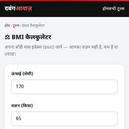
दबंग
आवाज़
होम
सभी टूल्स
होम
›
टूल्स
› BMI कैलकुलेटर
⚖️ BMI कैलकुलेटर
अपना बॉडी मास इंडेक्स (BMI) जानें — आपका वज़न सही है, कम है या
ज़्यादा।
ऊंचाई (सेमी)
वज़न (किग्रा)