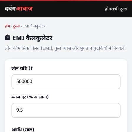
दबंग
आवाज़
होम
सभी टूल्स
होम
›
टूल्स
› EMI कैलकुलेटर
🏦 EMI कैलकुलेटर
लोन की मासिक किस्त (EMI), कुल ब्याज और भुगतान चुटकियों में निकालें।
लोन राशि (₹)
ब्याज दर (% सालाना)
अवधि (साल)