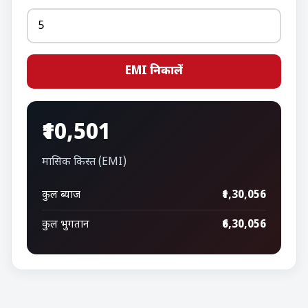
EMI निकालें
₹10,501
मासिक किस्त (EMI)
कुल ब्याज
₹1,30,056
कुल भुगतान
₹6,30,056