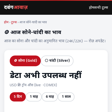
दबंग
आवाज़
होम
सभी टूल्स
होम
›
टूल्स
› आज सोने-चांदी का भाव
🪙 आज सोने-चांदी का भाव
आज का सोना और चांदी का अनुमानित भाव (24K/22K) — रोज़ अपडेट।
🪙 सोना (Gold)
⚪ चांदी (Silver)
डेटा अभी उपलब्ध नहीं
USD प्रति ट्रॉय औंस (live · COMEX)
5 दिन
1 माह
6 माह
1 साल