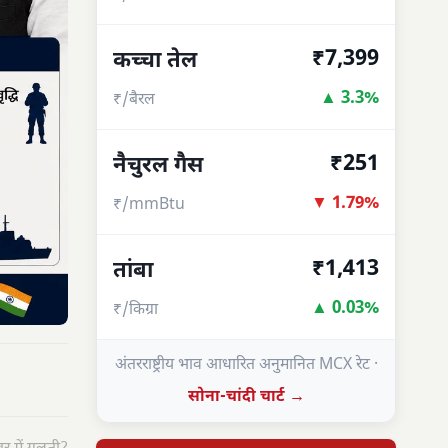
₹7,399
कच्चा तेल
▲ 3.3%
₹/बैरल
₹251
नैचुरल गैस
▼ 1.79%
₹/mmBtu
₹1,413
तांबा
▲ 0.03%
₹/किग्रा
अंतरराष्ट्रीय भाव आधारित अनुमानित MCX रेट ·
सोना-चांदी चार्ट →