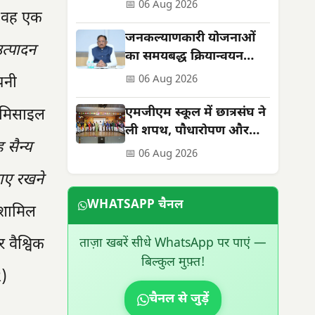
सेवाओं को मिली नई मजबूती
📅 06 Aug 2026
कि वह एक
जनकल्याणकारी योजनाओं
त्पादन
का समयबद्ध क्रियान्वयन
सुनिश्चित करें : मुख्यमंत्री
पनी
📅 06 Aug 2026
विष्णुदेव साय
एमजीएम स्कूल में छात्रसंघ ने
0 मिसाइल
ली शपथ, पौधारोपण और
 सैन्य
सड़क सुरक्षा का दिया संदेश
📅 06 Aug 2026
नाए रखने
WHATSAPP चैनल
ी शामिल
र वैश्विक
ताज़ा खबरें सीधे WhatsApp पर पाएं —
बिल्कुल मुफ़्त!
R)
चैनल से जुड़ें