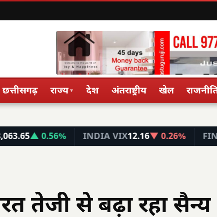
छत्तीसगढ़
राज्य
देश
अंतराष्ट्रीय
खेल
राजनीत
▾
 0.56%
INDIA VIX
12.16
▼ 0.26%
FIN NIFTY
2
ारत तेजी से बढ़ा रहा सैन्य