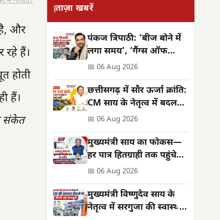
र में गलती?
ताज़ा खबरें
 है, और
पंकज त्रिपाठी: ‘बीज बोने में
लगा समय’, ‘गैंग्स ऑफ
रहे हैं।
वासेपुर’ से पहले का सफर
📅 06 Aug 2026
ूत होती
छत्तीसगढ़ में सौर ऊर्जा क्रांति:
ी हैं।
CM साय के नेतृत्व में बदलती
तस्वीर
 संकेत
📅 06 Aug 2026
मुख्यमंत्री साय का फोकस—
हर पात्र हितग्राही तक पहुंचे
शासन की योजनाओं का लाभ
📅 06 Aug 2026
मुख्यमंत्री विष्णुदेव साय के
नेतृत्व में सरगुजा की स्वास्थ्य