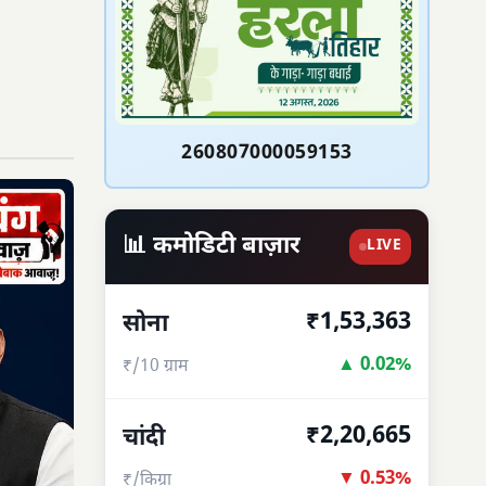
260807000059153
📊 कमोडिटी बाज़ार
LIVE
₹1,53,363
सोना
▲ 0.02%
₹/10 ग्राम
₹2,20,665
चांदी
▼ 0.53%
₹/किग्रा