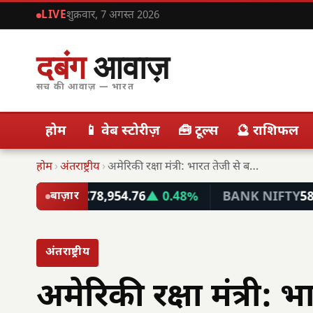
LIVE
शुक्रवार, 7 अगस्त 2026
दबंग
आवाज़
सच की आवाज़ — भारत
होम
📱 वेब स्टोरीज़
🧰 टूल्स
🔮 राशिफल
होम
›
अंतराष्ट्रीय
›
अमेरिकी रक्षा मंत्री: भारत तेजी से बढ़ा रहा…
ENSEX
78,954.76
▲ 0.48%
BANK NIFTY
58,063.65
▲
बाज़ार
अंतराष्ट्रीय
अमेरिकी रक्षा मंत्री: भ