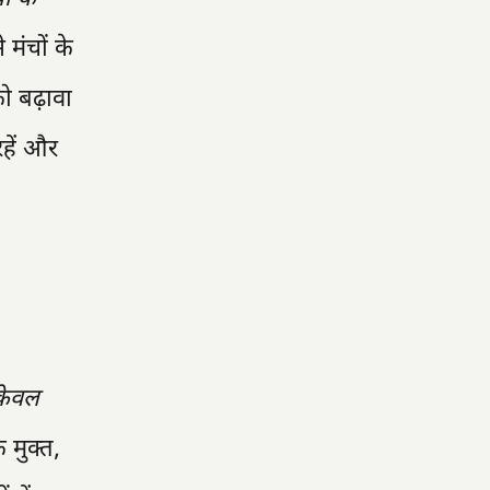
े मंचों के
ो बढ़ावा
रहें और
केवल
 मुक्त,