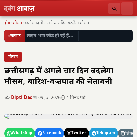
दबंग
आवाज़
होम
›
मौसम
›
छत्तीसगढ़ में अगले चार दिन बदलेगा मौसम, बारिश-वज्रपात…
बाज़ार
लाइव भाव लोड हो रहे हैं…
मौसम
छत्तीसगढ़ में अगले चार दिन बदलेगा
मौसम, बारिश-वज्रपात की चेतावनी
✍️
Dipti Das
📅 09 Jul 2026
⏱️ 4 मिनट पढ़ें
WhatsApp
Facebook
Twitter
Telegram
लिंक कॉ