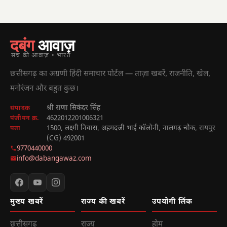
दबंग
आवाज़
सच की आवाज़ • भारत
छत्तीसगढ़ का अग्रणी हिंदी समाचार पोर्टल — ताज़ा खबरें, राजनीति, खेल,
मनोरंजन और बहुत कुछ।
श्री राणा सिकंदर सिंह
संपादक
4622012201006321
पंजीयन क्र.
1500, लक्ष्मी निवास, अहमदजी भाई कॉलोनी, नालगढ़ चौक, रायपुर
पता
(CG) 492001
9770440000
info@dabangawaz.com
मुख्य खबरें
राज्य की खबरें
उपयोगी लिंक
छत्तीसगढ़
राज्य
होम