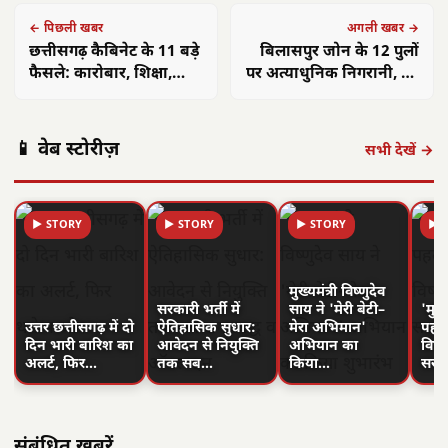
← पिछली खबर
अगली खबर →
छत्तीसगढ़ कैबिनेट के 11 बड़े
बिलासपुर जोन के 12 पुलों
फैसले: कारोबार, शिक्षा,
पर अत्याधुनिक निगरानी, रेल
बिजली में क्रांति
सुरक्षा बढ़ी
📱 वेब स्टोरीज़
सभी देखें →
▶ STORY
▶ STORY
▶ STORY
▶ 
मुख्यमंत्री विष्णुदेव
सरकारी भर्ती में
साय ने 'मेरी बेटी–
'मुस्
उत्तर छत्तीसगढ़ में दो
ऐतिहासिक सुधार:
मेरा अभिमान'
पहल 
दिन भारी बारिश का
आवेदन से नियुक्ति
अभियान का
विष्
अलर्ट, फिर…
तक सब…
किया…
सरा
संबंधित खबरें