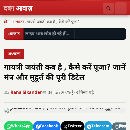
दबंग
आवाज़
होम
›
अध्यात्म
›
गायत्री जयंती कब है , कैसे करें पूजा?…
बाज़ार
लाइव भाव लोड हो रहे हैं…
अध्यात्म
गायत्री जयंती कब है , कैसे करें पूजा? जानें
मंत्र और मुहूर्त की पूरी डिटेल
✍️
Rana Sikander
📅 03 Jun 2025
⏱️ 3 मिनट पढ़ें
WhatsApp
Facebook
Twitter
Telegram
लिंक कॉ