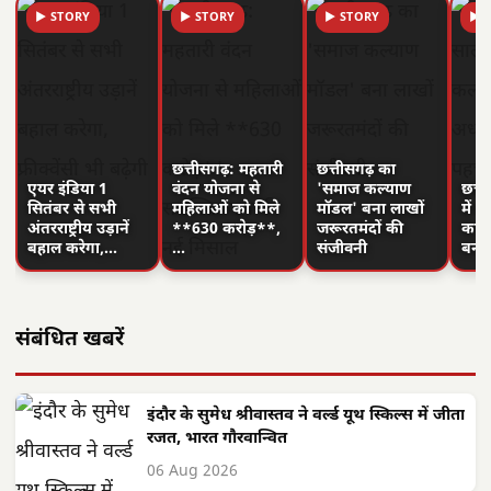
▶ STORY
▶ STORY
▶ STORY
▶ 
छत्तीसगढ़: महतारी
छत्तीसगढ़ का
एयर इंडिया 1
वंदन योजना से
'समाज कल्याण
छत्त
सितंबर से सभी
महिलाओं को मिले
मॉडल' बना लाखों
में 
अंतरराष्ट्रीय उड़ानें
**630 करोड़**,
जरूरतमंदों की
का न
बहाल करेगा,…
…
संजीवनी
बनी
संबंधित खबरें
इंदौर के सुमेध श्रीवास्तव ने वर्ल्ड यूथ स्किल्स में जीता
रजत, भारत गौरवान्वित
06 Aug 2026