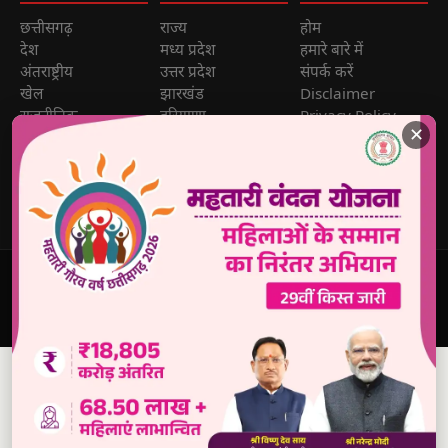
छत्तीसगढ़
राज्य
होम
देश
मध्य प्रदेश
हमारे बारे में
अंतराष्ट्रीय
उत्तर प्रदेश
संपर्क करें
खेल
झारखंड
Disclaimer
राजनीतिक
हरियाणा
Privacy Policy
✕
मनोरंजन
अध्यात्म
Sitemap
व्यापार
Head Lines
News Sitemap
शिक्षा
🔐 Reporter
Login
© 2026
Dabang Awaz
— सर्वाधिकार सुरक्षित | Sole Proprietor:
Rana Sikander Singh | Reg. No. 4622012201006321, Raipur
(C.G.)