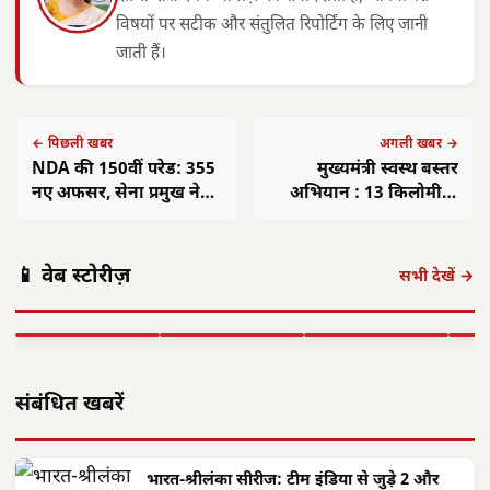
विषयों पर सटीक और संतुलित रिपोर्टिंग के लिए जानी
जाती हैं।
← पिछली खबर
अगली खबर →
NDA की 150वीं परेड: 355
मुख्यमंत्री स्वस्थ बस्तर
नए अफसर, सेना प्रमुख ने
अभियान : 13 किलोमीटर
दिया ‘ऑपरेशन सिंदूर’ का
पैदल चलकर स्वास्थ्य टीम
संदेश
पहुंची सुदूर ग्राम बड़ेपल्ली,
अमित शाह 16
आलीराजपुर में
एएसआई ज्ञानेश्वरी
छत्त
227 ग्रामीणों की जांच
📱 वेब स्टोरीज़
अगस्त को अलवर
दिवासा पर्व की धूम:
यादव का सम्मान:
गांवो
सभी देखें →
आएंगे: 700 करोड़
ग्रामीण पारंपरिक
कॉमनवेल्थ 2026 में
फहरा
की…
वेशभूषा में…
रजत पदक…
शहीद
▶ STORY
▶ STORY
▶ STORY
▶ 
संबंधित खबरें
भारत-श्रीलंका सीरीज: टीम इंडिया से जुड़े 2 और