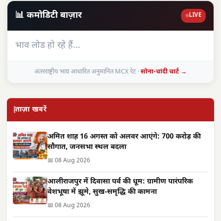
📊 कमोडिटी बाज़ार
LIVE
भाव लोड हो रहे हैं…
अंतरराष्ट्रीय भाव आधारित अनुमानित MCX रेट ·
सोना-चांदी चार्ट →
ताज़ा खबरें
अमित शाह 16 अगस्त को अलवर आएंगे: 700 करोड़ की
सौगात, जनसभा स्थल बदला
📅 08 Aug 2026
आलीराजपुर में दिवासा पर्व की धूम: ग्रामीण पारंपरिक
वेशभूषा में झूमे, सुख-समृद्धि की कामना
📅 08 Aug 2026