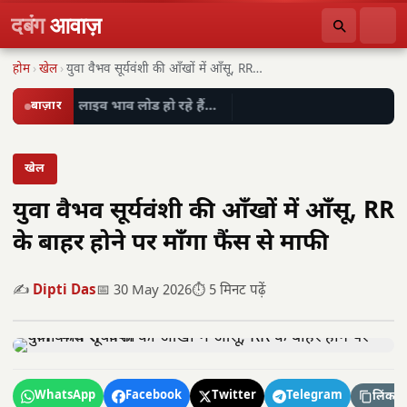
दबंग
आवाज़
होम
›
खेल
›
युवा वैभव सूर्यवंशी की आँखों में आँसू, RR…
बाज़ार
लाइव भाव लोड हो रहे हैं…
खेल
युवा वैभव सूर्यवंशी की आँखों में आँसू, RR
के बाहर होने पर माँगा फैंस से माफी
✍️
Dipti Das
📅 30 May 2026
⏱️ 5 मिनट पढ़ें
WhatsApp
Facebook
Twitter
Telegram
लिंक कॉ