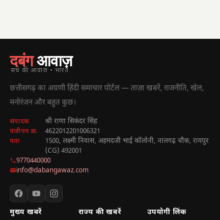
दबंग
आवाज़
सच की आवाज़ • भारत
छत्तीसगढ़ का अग्रणी हिंदी समाचार पोर्टल — ताज़ा खबरें, राजनीति, खेल,
मनोरंजन और बहुत कुछ।
श्री राणा सिकंदर सिंह
संपादक
4622012201006321
पंजीयन क्र.
1500, लक्ष्मी निवास, अहमदजी भाई कॉलोनी, नालगढ़ चौक, रायपुर
पता
(CG) 492001
9770440000
info@dabangawaz.com
मुख्य खबरें
राज्य की खबरें
उपयोगी लिंक