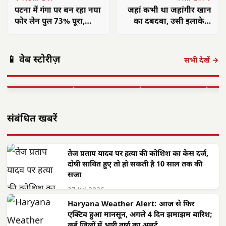
पटना में गंगा पर बन रहा नया
जहां कभी था जहांगीर खान
फोर लेन पुल 73% पूरा,
का दबदबा, उसी इलाके में
2027 तक शुरू होगा ट्रैफिक
हाफ पैंट पहन पुलिस ने
निकाली परेड
पंकज त्रिपाठी:
मुख्यमंत्री साय का
मुख्य
📱 वेब स्टोरीज़
'बीज बोने में लगा
छत्तीसगढ़ में सौर
फोकस— हर पात्र
साय क
सभी देखें →
समय', 'गैंग्स ऑफ
ऊर्जा क्रांति: CM
हितग्राही तक पहुंचे
सरगु
वासेपुर'…
साय के नेतृत्व में…
शासन…
सेव
▶ STORY
▶ STORY
▶ STORY
▶ 
संबंधित खबरें
तेज प्रताप यादव पर हत्या की कोशिश का केस दर्ज,
दोषी साबित हुए तो हो सकती है 10 साल तक की
सजा
27 Jul 2026
Haryana Weather Alert: आज से फिर
एक्टिव हुआ मानसून, अगले 4 दिन झमाझम बारिश;
कई जिलों में भारी वर्षा का अलर्ट