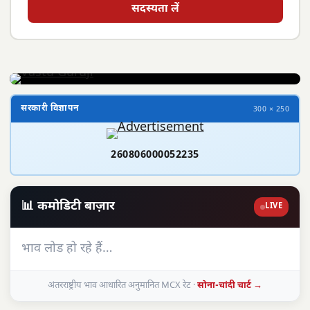
सदस्यता लें
सरकारी विज्ञापन
300 × 250
260806000052235
📊 कमोडिटी बाज़ार
LIVE
भाव लोड हो रहे हैं…
अंतरराष्ट्रीय भाव आधारित अनुमानित MCX रेट ·
सोना-चांदी चार्ट →