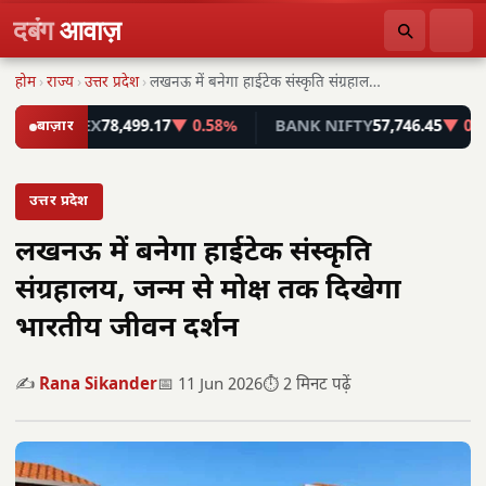
दबंग
आवाज़
होम
›
राज्य
›
उत्तर प्रदेश
›
लखनऊ में बनेगा हाईटेक संस्कृति संग्रहालय, जन्म से…
SENSEX
बाज़ार
78,499.17
▼ 0.58%
BANK NIFTY
57,746.45
▼ 0.55%
उत्तर प्रदेश
लखनऊ में बनेगा हाईटेक संस्कृति
संग्रहालय, जन्म से मोक्ष तक दिखेगा
भारतीय जीवन दर्शन
✍️
Rana Sikander
📅 11 Jun 2026
⏱️ 2 मिनट पढ़ें