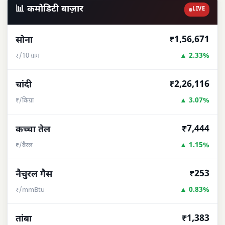
📊 कमोडिटी बाज़ार
LIVE
₹1,56,671
सोना
▲ 2.33%
₹/10 ग्राम
₹2,26,116
चांदी
▲ 3.07%
₹/किग्रा
₹7,444
कच्चा तेल
▲ 1.15%
₹/बैरल
₹253
नैचुरल गैस
▲ 0.83%
₹/mmBtu
₹1,383
तांबा