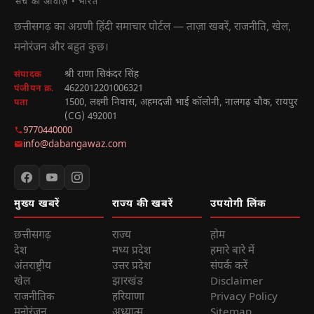
सच की आवाज़ • भारत
छत्तीसगढ़ का अग्रणी हिंदी समाचार पोर्टल — ताज़ा खबरें, राजनीति, खेल,
मनोरंजन और बहुत कुछ।
श्री राणा सिकंदर सिंह
संपादक
4622012201006321
पंजीयन क्र.
1500, लक्ष्मी निवास, अहमदजी भाई कॉलोनी, नालगढ़ चौक, रायपुर
पता
(CG) 492001
9770440000
info@dabangawaz.com
मुख्य खबरें
राज्य की खबरें
उपयोगी लिंक
छत्तीसगढ़
राज्य
होम
देश
मध्य प्रदेश
हमारे बारे में
अंतराष्ट्रीय
उत्तर प्रदेश
संपर्क करें
खेल
झारखंड
Disclaimer
राजनीतिक
हरियाणा
Privacy Policy
मनोरंजन
अध्यात्म
Sitemap