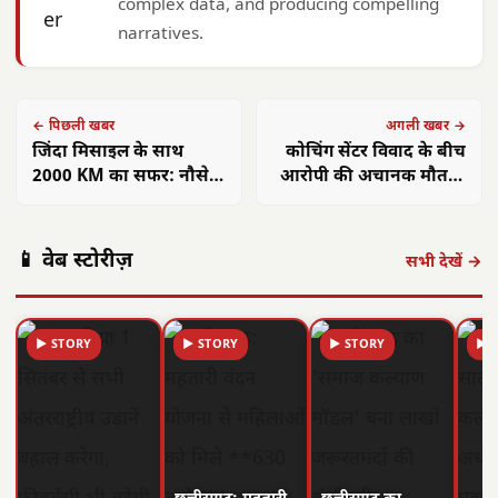
complex data, and producing compelling
narratives.
← पिछली खबर
अगली खबर →
जिंदा मिसाइल के साथ
कोचिंग सेंटर विवाद के बीच
2000 KM का सफर: नौसेना
आरोपी की अचानक मौत से
ने टाला बड़ा हादसा
मचा हड़कंप
📱 वेब स्टोरीज़
सभी देखें →
▶ STORY
▶ STORY
▶ STORY
▶ 