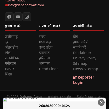
9770440000
info@dabangawaz.com
मुख्य खबरें
राज्य की खबरें
उपयोगी लिंक
छत्तीसगढ़
राज्य
होम
देश
मध्य प्रदेश
हमारे बारे में
अंतराष्ट्रीय
उत्तर प्रदेश
संपर्क करें
खेल
झारखंड
Disclaimer
राजनीतिक
हरियाणा
Privacy Policy
मनोरंजन
अध्यात्म
Sitemap
व्यापार
Head Lines
News Sitemap
शिक्षा
🔐 Reporter
Login
© 2026
Dabang Awaz
— सर्वाधिकार सुरक्षित | Sole Proprietor:
✕
Rana Sikander Singh | Reg. No. 4622012201006321, Raipur
260808000050625
(C.G.)