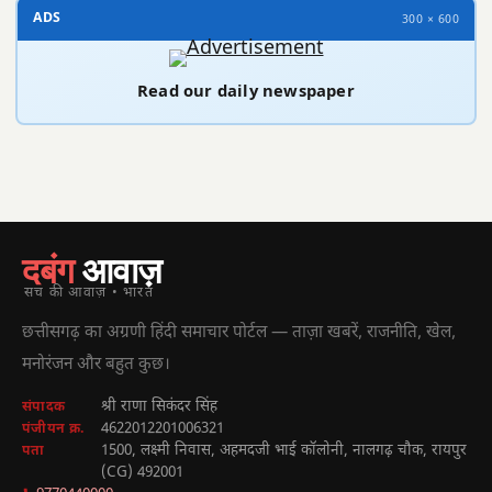
ADS
300 × 600
Read our daily newspaper
दबंग
आवाज़
सच की आवाज़ • भारत
छत्तीसगढ़ का अग्रणी हिंदी समाचार पोर्टल — ताज़ा खबरें, राजनीति, खेल,
मनोरंजन और बहुत कुछ।
श्री राणा सिकंदर सिंह
संपादक
4622012201006321
पंजीयन क्र.
1500, लक्ष्मी निवास, अहमदजी भाई कॉलोनी, नालगढ़ चौक, रायपुर
पता
(CG) 492001