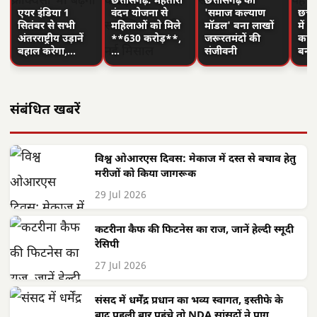
छत्तीसगढ़: महतारी
छत्तीसगढ़ का
एयर इंडिया 1
वंदन योजना से
'समाज कल्याण
छत्त
सितंबर से सभी
महिलाओं को मिले
मॉडल' बना लाखों
में 
अंतरराष्ट्रीय उड़ानें
**630 करोड़**,
जरूरतमंदों की
का न
बहाल करेगा,…
…
संजीवनी
बनी
संबंधित खबरें
विश्व ओआरएस दिवस: मेकाज में दस्त से बचाव हेतु
मरीजों को किया जागरूक
29 Jul 2026
कटरीना कैफ की फिटनेस का राज, जानें हेल्दी स्मूदी
रेसिपी
27 Jul 2026
संसद में धर्मेंद्र प्रधान का भव्य स्वागत, इस्तीफे के
बाद पहली बार पहुंचे तो NDA सांसदों ने पाग