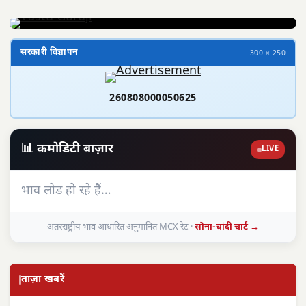
सरकारी विज्ञापन
300 × 250
260808000050625
📊 कमोडिटी बाज़ार
LIVE
भाव लोड हो रहे हैं…
अंतरराष्ट्रीय भाव आधारित अनुमानित MCX रेट ·
सोना-चांदी चार्ट →
ताज़ा खबरें