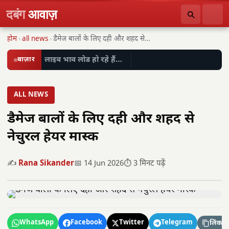
दबंग
आवाज़
होम
›
all news
›
डैमेज बालों के लिए दही और शहद से…
बाज़ार
लाइव भाव लोड हो रहे हैं…
ALL NEWS
डैमेज बालों के लिए दही और शहद से
नेचुरल हेयर मास्क
✍️
Rana Sikander
📅 14 Jun 2026
⏱️ 3 मिनट पढ़ें
WhatsApp
Facebook
Twitter
Telegram
लिंक कॉ