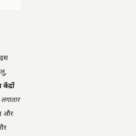
 इस
लु,
ेंद्रों
ो लगातार
ता और
 और