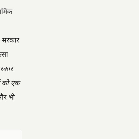
र्मिक
। सरकार
त्सा
रकार
ों को एक
 और भी