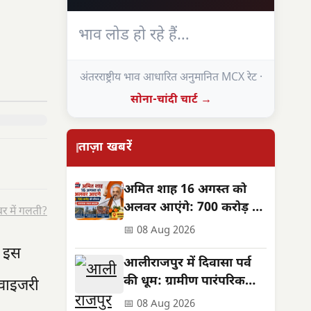
भाव लोड हो रहे हैं…
अंतरराष्ट्रीय भाव आधारित अनुमानित MCX रेट ·
सोना-चांदी चार्ट →
ताज़ा खबरें
अमित शाह 16 अगस्त को
अलवर आएंगे: 700 करोड़ की
र में गलती?
सौगात, जनसभा स्थल बदला
📅 08 Aug 2026
। इस
आलीराजपुर में दिवासा पर्व
की धूम: ग्रामीण पारंपरिक
डवाइजरी
वेशभूषा में झूमे, सुख-समृद्धि
📅 08 Aug 2026