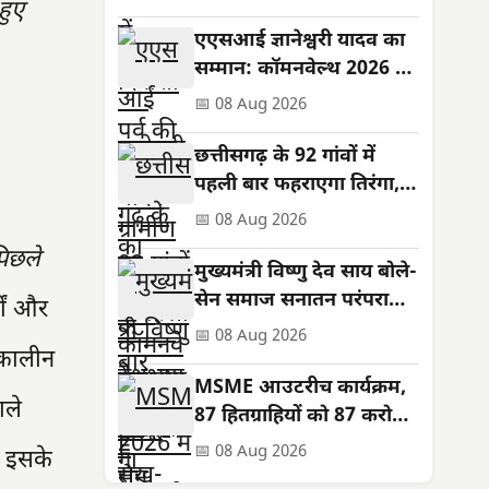
हुए
की कामना
एएसआई ज्ञानेश्वरी यादव का
सम्मान: कॉमनवेल्थ 2026 में
रजत पदक जीता
📅 08 Aug 2026
छत्तीसगढ़ के 92 गांवों में
पहली बार फहराएगा तिरंगा,
शहीदों को सम्मान
📅 08 Aug 2026
िछले
मुख्यमंत्री विष्णु देव साय बोले-
सेन समाज सनातन परंपराओं
गों और
और सामाजिक समरसता का
📅 08 Aug 2026
तकालीन
मजबूत आधार
MSME आउटरीच कार्यक्रम,
ाले
87 हितग्राहियों को 87 करोड़
के ऋण स्वीकृत; तरणजीत
📅 08 Aug 2026
। इसके
सिंह होरा रहे विशिष्ट अतिथि