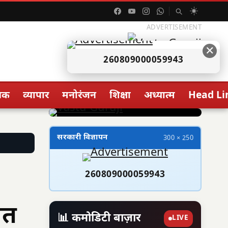
☀️
ADVERTISEMENT
✕
260809000059943
िक
व्यापार
मनोरंजन
शिक्षा
अध्यात्म
Head Li
सरकारी विज्ञापन
300 × 250
260809000059943
ित
📊 कमोडिटी बाज़ार
LIVE