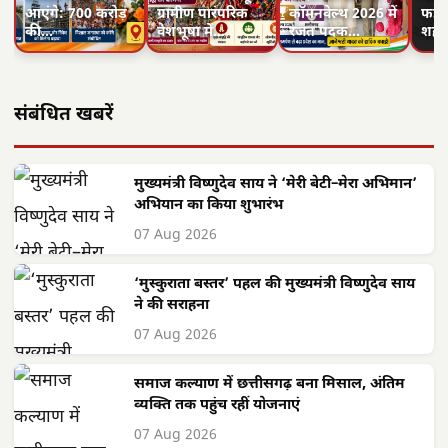
आएंगे: 700 करोड़
ग्रामीण पारंपरिक
कॉमनवेल्थ 2026 में
फहरा
की…
वेशभूषा में…
रजत पदक…
शहीद
संबंधित खबरें
मुख्यमंत्री विष्णुदेव साय ने ‘मेरी बेटी–मेरा अभिमान’
अभियान का किया शुभारंभ
07 Aug 2026
‘मुस्कुराता बस्तर’ पहल की मुख्यमंत्री विष्णुदेव साय
ने की सराहना
07 Aug 2026
समाज कल्याण में छत्तीसगढ़ बना मिसाल, अंतिम
व्यक्ति तक पहुंच रहीं योजनाएं
07 Aug 2026