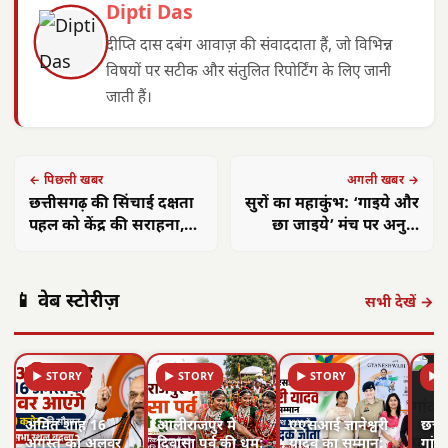
Dipti Das
दीप्ति दास दबंग आवाज़ की संवाददाता हैं, जो विभिन्न
विषयों पर सटीक और संतुलित रिपोर्टिंग के लिए जानी
जाती हैं।
← पिछली खबर
अगली खबर →
छत्तीसगढ़ की सिंचाई दक्षता
सुरों का महाकुंभ: ‘गाइये और
पहल को केंद्र की सराहना,
छा जाइये’ मंच पर अनुज
अन्य राज्यों को मॉडल
शर्मा ने बढ़ाया युवा
अपनाने की सलाह
कलाकारों का उत्साह
📱 वेब स्टोरीज़
सभी देखें →
▶ STORY
▶ STORY
▶ STORY
▶ 
अमित शाह 16
आलीराजपुर में
एएसआई ज्ञानेश्वरी
छत्त
अगस्त को अलवर
दिवासा पर्व की धूम:
यादव का सम्मान:
गांवो