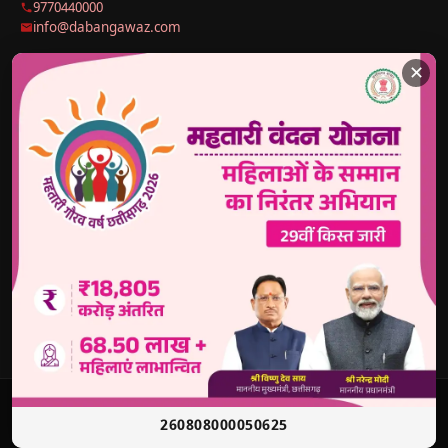
9770440000
info@dabangawaz.com
✕
मुख्य खबरें
राज्य की खबरें
उपयोगी लिंक
छत्तीसगढ़
राज्य
होम
देश
मध्य प्रदेश
हमारे बारे में
अंतराष्ट्रीय
उत्तर प्रदेश
संपर्क करें
खेल
झारखंड
Disclaimer
राजनीतिक
हरियाणा
Privacy Policy
मनोरंजन
अध्यात्म
Sitemap
व्यापार
Head Lines
News Sitemap
शिक्षा
🔐 Reporter
Login
© 2026
Dabang Awaz
— सर्वाधिकार सुरक्षित | Sole Proprietor:
260808000050625
Rana Sikander Singh | Reg. No. 4622012201006321, Raipur