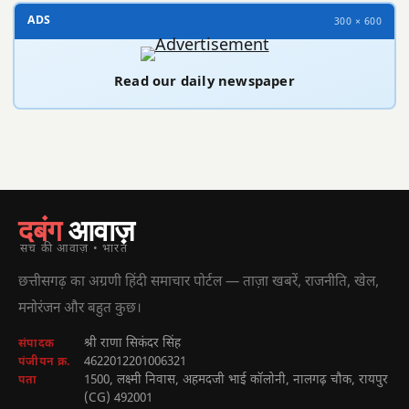
ADS
300 × 600
Read our daily newspaper
दबंग
आवाज़
सच की आवाज़ • भारत
छत्तीसगढ़ का अग्रणी हिंदी समाचार पोर्टल — ताज़ा खबरें, राजनीति, खेल,
मनोरंजन और बहुत कुछ।
श्री राणा सिकंदर सिंह
संपादक
4622012201006321
पंजीयन क्र.
1500, लक्ष्मी निवास, अहमदजी भाई कॉलोनी, नालगढ़ चौक, रायपुर
पता
(CG) 492001