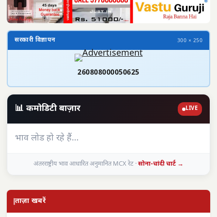
सरकारी विज्ञापन
300 × 250
260808000050625
📊 कमोडिटी बाज़ार
LIVE
भाव लोड हो रहे हैं…
अंतरराष्ट्रीय भाव आधारित अनुमानित MCX रेट ·
सोना-चांदी चार्ट →
ताज़ा खबरें