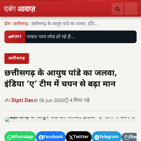
दबंग
आवाज़
होम
›
छत्तीसगढ़
›
छत्तीसगढ़ के आयुष पांडे का जलवा, इंडिया ‘ए’…
बाज़ार
लाइव भाव लोड हो रहे हैं…
छत्तीसगढ़
छत्तीसगढ़ के आयुष पांडे का जलवा,
इंडिया ‘ए’ टीम में चयन से बढ़ा मान
✍️
Dipti Das
📅 06 Jun 2026
⏱️ 4 मिनट पढ़ें
WhatsApp
Facebook
Twitter
Telegram
लिंक कॉ