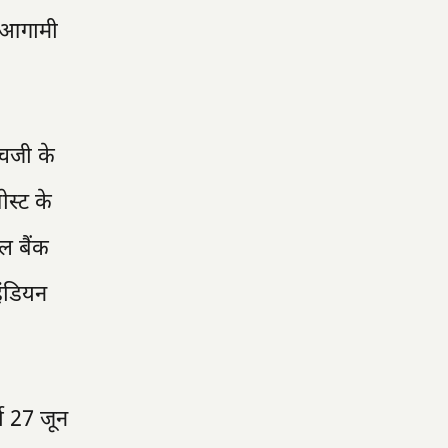
ा आगामी
एचजी के
्ट के
रल बैंक
इंडियन
्ष 27 जून