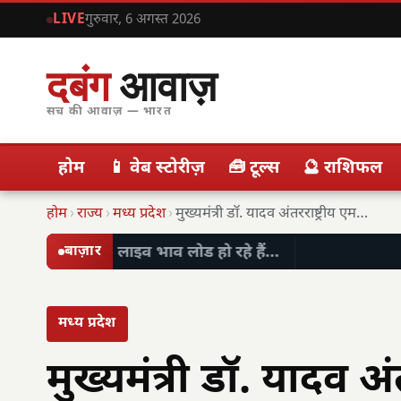
LIVE
गुरुवार, 6 अगस्त 2026
दबंग
आवाज़
सच की आवाज़ — भारत
होम
📱 वेब स्टोरीज़
🧰 टूल्स
🔮 राशिफल
होम
›
राज्य
›
मध्य प्रदेश
›
मुख्यमंत्री डॉ. यादव अंतरराष्ट्रीय एमएसएमई दिवस पर आयोजित…
लाइव भाव लोड हो रहे हैं…
बाज़ार
मध्य प्रदेश
मुख्यमंत्री डॉ. यादव 