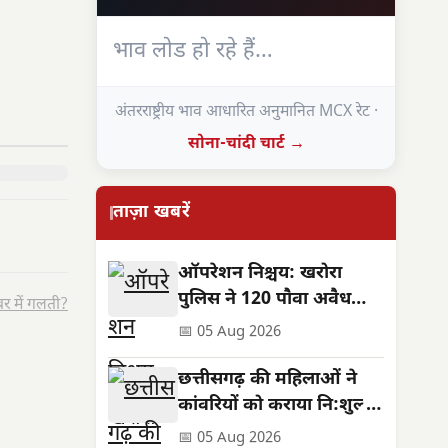
भाव लोड हो रहे हैं…
अंतरराष्ट्रीय भाव आधारित अनुमानित MCX रेट ·
सोना-चांदी चार्ट →
ताज़ा खबरें
ऑपरेशन निश्चय: खरोरा
पुलिस ने 120 पौवा अवैध
र में गलती?
शराब के साथ तस्कर को
📅 05 Aug 2026
दबोचा
छत्तीसगढ़ की महिलाओं ने
कांवरियों को कराया नि:शुल्क
जलपान: सेवा और आस्था का
📅 05 Aug 2026