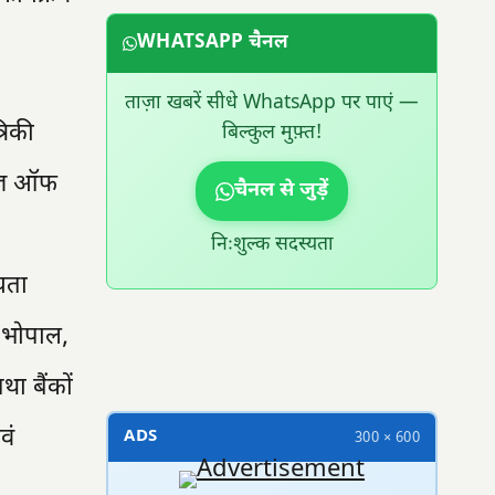
WHATSAPP चैनल
ताज़ा खबरें सीधे WhatsApp पर पाएं —
रिकी
बिल्कुल मुफ़्त!
 ईज़ ऑफ
चैनल से जुड़ें
निःशुल्क सदस्यता
यता
र भोपाल,
300 × 100
ा बैंकों
वं
ADS
300 × 600