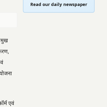
Read our daily newspaper
रमुख
्करण,
वं
 योजना
ॉर्म एवं