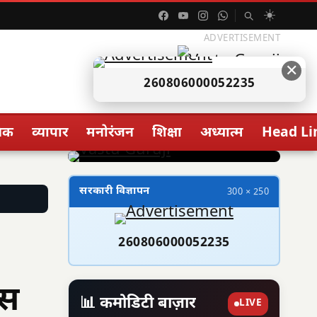
☀️
ADVERTISEMENT
✕
260806000052235
िक
व्यापार
मनोरंजन
शिक्षा
अध्यात्म
Head Li
सरकारी विज्ञापन
300 × 250
260806000052235
वस
📊 कमोडिटी बाज़ार
LIVE