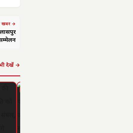
 खबर →
िलासपुर
ासम्मेलन
ी देखें →
▶ STORY
▶ STORY
▶ STORY