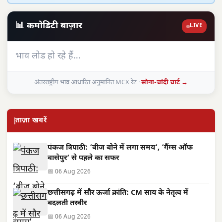
📊 कमोडिटी बाज़ार
LIVE
भाव लोड हो रहे हैं…
अंतरराष्ट्रीय भाव आधारित अनुमानित MCX रेट ·
सोना-चांदी चार्ट →
ताज़ा खबरें
पंकज त्रिपाठी: ‘बीज बोने में लगा समय’, ‘गैंग्स ऑफ
वासेपुर’ से पहले का सफर
📅 06 Aug 2026
छत्तीसगढ़ में सौर ऊर्जा क्रांति: CM साय के नेतृत्व में
बदलती तस्वीर
📅 06 Aug 2026