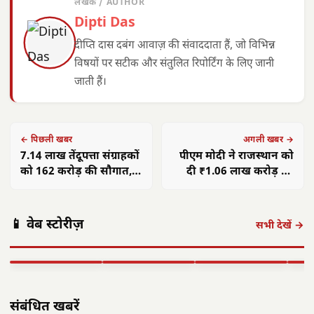
लेखक / AUTHOR
Dipti Das
दीप्ति दास दबंग आवाज़ की संवाददाता हैं, जो विभिन्न
विषयों पर सटीक और संतुलित रिपोर्टिंग के लिए जानी
जाती हैं।
← पिछली खबर
अगली खबर →
7.14 लाख तेंदूपत्ता संग्राहकों
पीएम मोदी ने राजस्थान को
को 162 करोड़ की सौगात,
दी ₹1.06 लाख करोड़ की
सहकार सम्मेलन में वितरण
विकास परियोजनाओं की
सौगात
पंकज त्रिपाठी:
मुख्यमंत्री साय का
मुख्य
📱 वेब स्टोरीज़
'बीज बोने में लगा
छत्तीसगढ़ में सौर
फोकस— हर पात्र
साय क
सभी देखें →
समय', 'गैंग्स ऑफ
ऊर्जा क्रांति: CM
हितग्राही तक पहुंचे
सरगु
वासेपुर'…
साय के नेतृत्व में…
शासन…
सेव
▶ STORY
▶ STORY
▶ STORY
▶ 
संबंधित खबरें