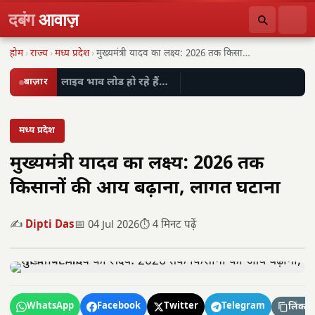
दबंग
आवाज़
होम
›
राज्य
›
मध्य प्रदेश
›
मुख्यमंत्री यादव का लक्ष्य: 2026 तक किसानों की…
बाज़ार
लाइव भाव लोड हो रहे हैं…
मध्य प्रदेश
मुख्यमंत्री यादव का लक्ष्य: 2026 तक
किसानों की आय बढ़ाना, लागत घटाना
✍️
Dipti Das
📅 04 Jul 2026
⏱️ 4 मिनट पढ़ें
WhatsApp
Facebook
Twitter
Telegram
लिंक कॉ