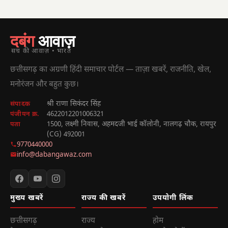
दबंग
आवाज़
सच की आवाज़ • भारत
छत्तीसगढ़ का अग्रणी हिंदी समाचार पोर्टल — ताज़ा खबरें, राजनीति, खेल,
मनोरंजन और बहुत कुछ।
श्री राणा सिकंदर सिंह
संपादक
4622012201006321
पंजीयन क्र.
1500, लक्ष्मी निवास, अहमदजी भाई कॉलोनी, नालगढ़ चौक, रायपुर
पता
(CG) 492001
9770440000
info@dabangawaz.com
मुख्य खबरें
राज्य की खबरें
उपयोगी लिंक
छत्तीसगढ़
राज्य
होम