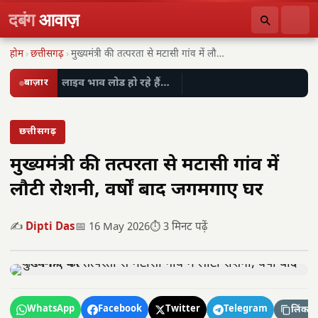
दबंग
आवाज़
होम
›
छत्तीसगढ़
›
मुख्यमंत्री की तत्परता से मटासी गांव में लौटी…
बाज़ार
लाइव भाव लोड हो रहे हैं…
छत्तीसगढ़
मुख्यमंत्री की तत्परता से मटासी गांव में
लौटी रोशनी, वर्षों बाद जगमगाए घर
✍️
Dipti Das
📅 16 May 2026
⏱️ 3 मिनट पढ़ें
WhatsApp
Facebook
Twitter
Telegram
लिंक कॉ