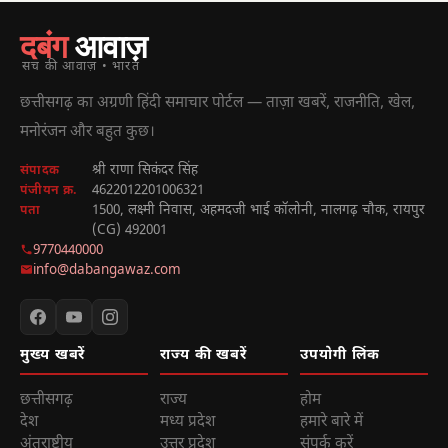
दबंग
आवाज़
सच की आवाज़ • भारत
छत्तीसगढ़ का अग्रणी हिंदी समाचार पोर्टल — ताज़ा खबरें, राजनीति, खेल,
मनोरंजन और बहुत कुछ।
श्री राणा सिकंदर सिंह
संपादक
4622012201006321
पंजीयन क्र.
1500, लक्ष्मी निवास, अहमदजी भाई कॉलोनी, नालगढ़ चौक, रायपुर
पता
(CG) 492001
9770440000
info@dabangawaz.com
मुख्य खबरें
राज्य की खबरें
उपयोगी लिंक
छत्तीसगढ़
राज्य
होम
देश
मध्य प्रदेश
हमारे बारे में
अंतराष्ट्रीय
उत्तर प्रदेश
संपर्क करें