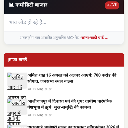
📊 कमोडिटी बाज़ार
LIVE
भाव लोड हो रहे हैं…
अंतरराष्ट्रीय भाव आधारित अनुमानित MCX रेट ·
सोना-चांदी चार्ट →
ताज़ा खबरें
अमित शाह 16 अगस्त को अलवर आएंगे: 700 करोड़ की
सौगात, जनसभा स्थल बदला
📅 08 Aug 2026
आलीराजपुर में दिवासा पर्व की धूम: ग्रामीण पारंपरिक
वेशभूषा में झूमे, सुख-समृद्धि की कामना
📅 08 Aug 2026
एएसआई ज्ञानेश्वरी यादव का सम्मान: कॉमनवेल्थ 2026 में