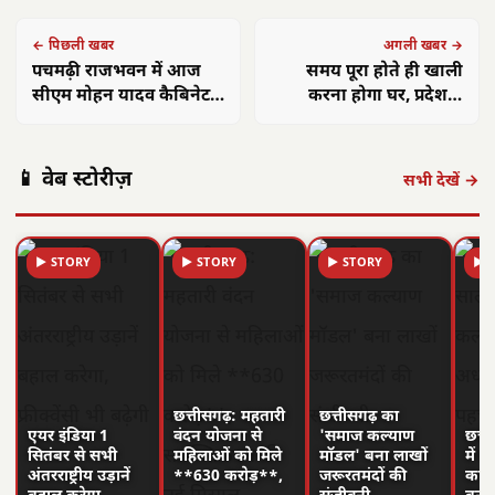
← पिछली खबर
अगली खबर →
पचमढ़ी राजभवन में आज
समय पूरा होते ही खाली
सीएम मोहन यादव कैबिनेट
करना होगा घर, प्रदेश में
की बैठक, ग्रीष्मकालीन
किरायेदारी कानून ला रही
राजधानी में लिए जाएंगे कई
सरकार
फैसले
📱 वेब स्टोरीज़
सभी देखें →
▶ STORY
▶ STORY
▶ STORY
▶ 
छत्तीसगढ़: महतारी
छत्तीसगढ़ का
एयर इंडिया 1
वंदन योजना से
'समाज कल्याण
छत्त
सितंबर से सभी
महिलाओं को मिले
मॉडल' बना लाखों
में 
अंतरराष्ट्रीय उड़ानें
**630 करोड़**,
जरूरतमंदों की
का न