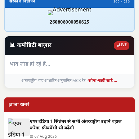
सरकारी विज्ञापन
300 × 250
260808000050625
📊 कमोडिटी बाज़ार
LIVE
भाव लोड हो रहे हैं…
अंतरराष्ट्रीय भाव आधारित अनुमानित MCX रेट ·
सोना-चांदी चार्ट →
ताज़ा खबरें
एयर इंडिया 1 सितंबर से सभी अंतरराष्ट्रीय उड़ानें बहाल
करेगा, फ्रीक्वेंसी भी बढ़ेगी
📅 07 Aug 2026