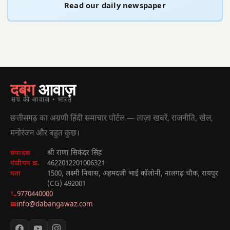
Read our daily newspaper
दबंग
आवाज़
सच की आवाज़ • भारत
छत्तीसगढ़ का अग्रणी हिंदी समाचार पोर्टल — ताज़ा खबरें, राजनीति, खेल,
मनोरंजन और बहुत कुछ।
श्री राणा सिकंदर सिंह
संपादक
4622012201006321
पंजीयन क्र.
1500, लक्ष्मी निवास, अहमदजी भाई कॉलोनी, नालगढ़ चौक, रायपुर
पता
(CG) 492001
9770440000
info@dabangawaz.com