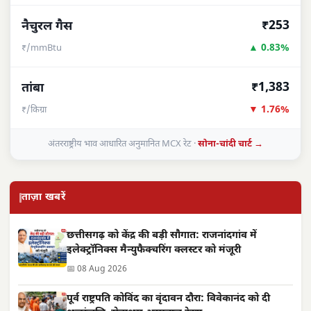
₹253
नैचुरल गैस
▲ 0.83%
₹/mmBtu
₹1,383
तांबा
▼ 1.76%
₹/किग्रा
अंतरराष्ट्रीय भाव आधारित अनुमानित MCX रेट ·
सोना-चांदी चार्ट →
ताज़ा खबरें
छत्तीसगढ़ को केंद्र की बड़ी सौगात: राजनांदगांव में
इलेक्ट्रॉनिक्स मैन्युफैक्चरिंग क्लस्टर को मंजूरी
📅 08 Aug 2026
पूर्व राष्ट्रपति कोविंद का वृंदावन दौरा: विवेकानंद को दी