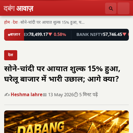
दबंग
आवाज़
होम
›
देश
›
सोने-चांदी पर आयात शुल्क 15% हुआ, घरेलू बाजार…
SENSEX
बाज़ार
78,499.17
▼ 0.58%
BANK NIFTY
57,746.45
▼ 0.55%
देश
सोने-चांदी पर आयात शुल्क 15% हुआ,
घरेलू बाजार में भारी उछाल; आगे क्या?
✍️
Heshma lahre
📅 13 May 2026
⏱️ 5 मिनट पढ़ें