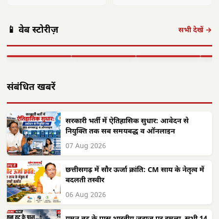
ट्रेन 16 मई से
दो टूक – पहले पुनर्वास, फिर
छत्तीसगढ़ को केंद्र
दुकानें हटें
की बड़ी सौगात:
पूर्व राष्ट्रपति कोविंद
ढाई साल में श्रमिक
📱 वेब स्टोरीज़
राजनांदगांव में
का वृंदावन दौरा:
कल्याण को नई
कोस
सभी देखें →
इलेक्ट्रॉनिक्स
विवेकानंद को दी
दिशा, छत्तीसगढ़
वैश्
मैन्युफैक्चरिंग…
श्रद्धांजलि,…
ने…
CM 
▶ STORY
▶ STORY
▶ STORY
▶ 
संबंधित खबरें
सरकारी भर्ती में ऐतिहासिक सुधार: आवेदन से
नियुक्ति तक सब समयबद्ध व ऑनलाइन
07 Aug 2026
छत्तीसगढ़ में सौर ऊर्जा क्रांति: CM साय के नेतृत्व में
बदलती तस्वीर
06 Aug 2026