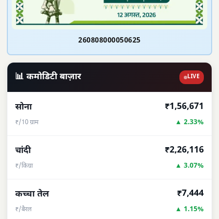
260808000050625
📊 कमोडिटी बाज़ार
LIVE
₹1,56,671
सोना
▲ 2.33%
₹/10 ग्राम
₹2,26,116
चांदी
▲ 3.07%
₹/किग्रा
₹7,444
कच्चा तेल
▲ 1.15%
₹/बैरल