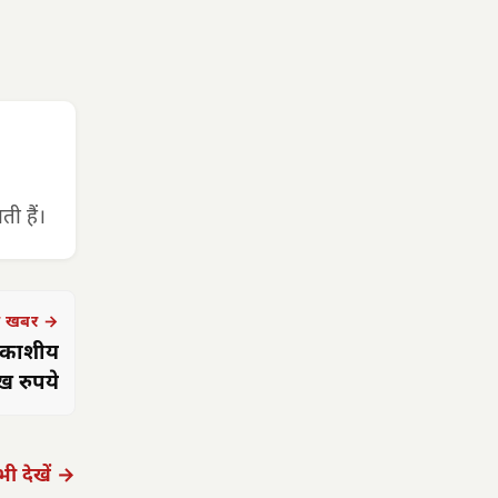
ी हैं।
 खबर →
आकाशीय
ख रुपये
ी देखें →