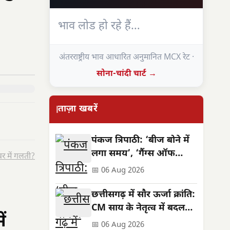
भाव लोड हो रहे हैं…
अंतरराष्ट्रीय भाव आधारित अनुमानित MCX रेट ·
सोना-चांदी चार्ट →
ताज़ा खबरें
पंकज त्रिपाठी: ‘बीज बोने में
लगा समय’, ‘गैंग्स ऑफ
र में गलती?
वासेपुर’ से पहले का सफर
📅 06 Aug 2026
छत्तीसगढ़ में सौर ऊर्जा क्रांति:
CM साय के नेतृत्व में बदलती
ं
तस्वीर
📅 06 Aug 2026