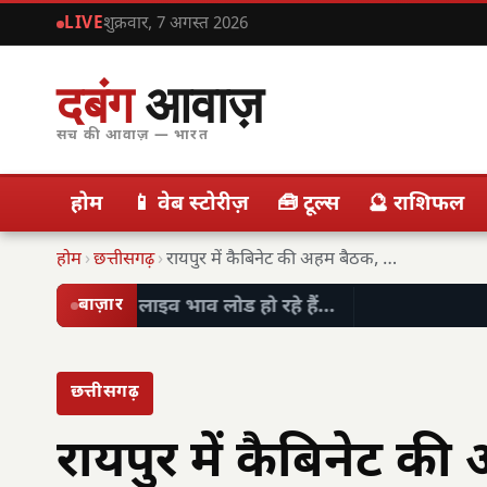
LIVE
शुक्रवार, 7 अगस्त 2026
दबंग
आवाज़
सच की आवाज़ — भारत
होम
📱 वेब स्टोरीज़
🧰 टूल्स
🔮 राशिफल
होम
›
छत्तीसगढ़
›
रायपुर में कैबिनेट की अहम बैठक, मुख्यमंत्री विष्णु…
लाइव भाव लोड हो रहे हैं…
बाज़ार
छत्तीसगढ़
रायपुर में कैबिनेट की 