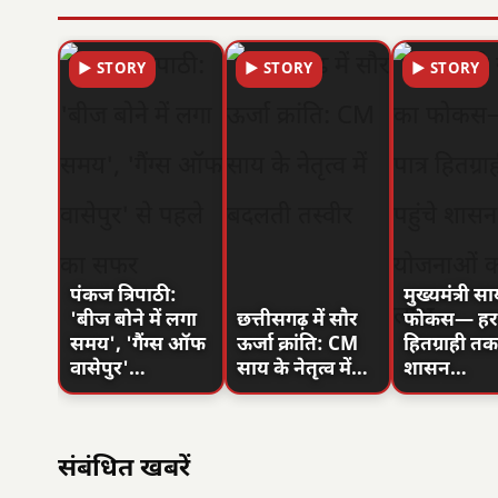
▶ STORY
▶ STORY
▶ STORY
पंकज त्रिपाठी:
मुख्यमंत्री स
'बीज बोने में लगा
छत्तीसगढ़ में सौर
फोकस— हर प
समय', 'गैंग्स ऑफ
ऊर्जा क्रांति: CM
हितग्राही तक 
वासेपुर'…
साय के नेतृत्व में…
शासन…
संबंधित खबरें