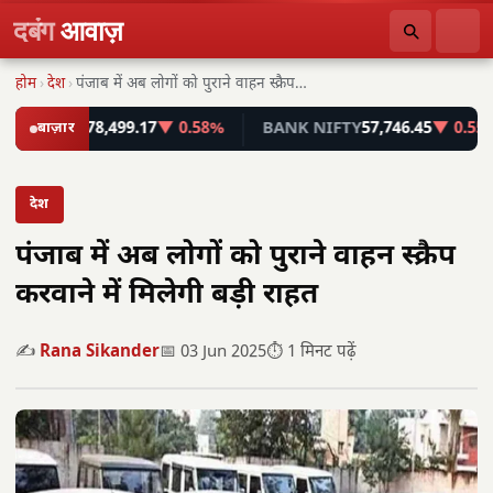
दबंग
आवाज़
होम
›
देश
›
पंजाब में अब लोगों को पुराने वाहन स्क्रैप…
ENSEX
बाज़ार
78,499.17
▼ 0.58%
BANK NIFTY
57,746.45
▼ 0.55%
देश
पंजाब में अब लोगों को पुराने वाहन स्क्रैप
करवाने में मिलेगी बड़ी राहत
✍️
Rana Sikander
📅 03 Jun 2025
⏱️ 1 मिनट पढ़ें