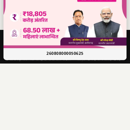
दबंग
आवाज़
सच की आवाज़ • भारत
260808000050625
छत्तीसगढ़ का अग्रणी हिंदी समाचार पोर्टल — ताज़ा खबरें, राजनीति, खेल,
मनोरंजन और बहुत कुछ।
श्री राणा सिकंदर सिंह
संपादक
4622012201006321
पंजीयन क्र.
📣 WhatsApp चैनल से जुड़ें — ताज़ा खबरें पाएं
✕
1500, लक्ष्मी निवास, अहमदजी भाई कॉलोनी, नालगढ़ चौक, रायपुर
पता
(CG) 492001
9770440000
info@dabangawaz.com