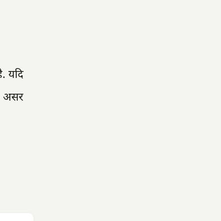
ै. यदि
भी असर