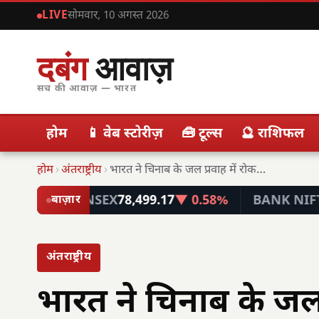
LIVE
सोमवार, 10 अगस्त 2026
दबंग
आवाज़
सच की आवाज़ — भारत
होम
📱 वेब स्टोरीज़
🧰 टूल्स
🔮 राशिफल
होम
›
अंतराष्ट्रीय
›
भारत ने चिनाब के जल प्रवाह में रोकने…
SENSEX
78,499.17
▼ 0.58%
BANK NIFTY
57,746.
बाज़ार
अंतराष्ट्रीय
भारत ने चिनाब के जल 