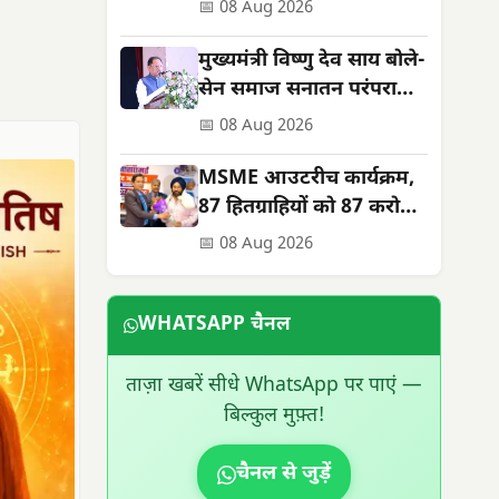
शहीदों को सम्मान
📅 08 Aug 2026
मुख्यमंत्री विष्णु देव साय बोले-
सेन समाज सनातन परंपराओं
और सामाजिक समरसता का
📅 08 Aug 2026
मजबूत आधार
MSME आउटरीच कार्यक्रम,
87 हितग्राहियों को 87 करोड़
के ऋण स्वीकृत; तरणजीत
📅 08 Aug 2026
सिंह होरा रहे विशिष्ट अतिथि
WHATSAPP चैनल
ताज़ा खबरें सीधे WhatsApp पर पाएं —
बिल्कुल मुफ़्त!
चैनल से जुड़ें