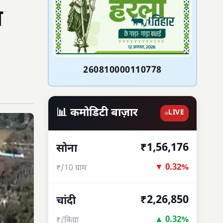
ा
260810000110778
📊 कमोडिटी बाज़ार
LIVE
₹1,56,176
सोना
▼ 0.32%
₹/10 ग्राम
₹2,26,850
चांदी
▲ 0.32%
₹/किग्रा