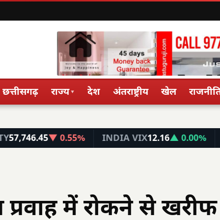
छत्तीसगढ़
राज्य
देश
अंतराष्ट्रीय
खेल
राजनीत
▾
45
▼ 0.55%
INDIA VIX
12.16
▲ 0.00%
FIN NIF
प्रवाह में रोकने से खरीफ