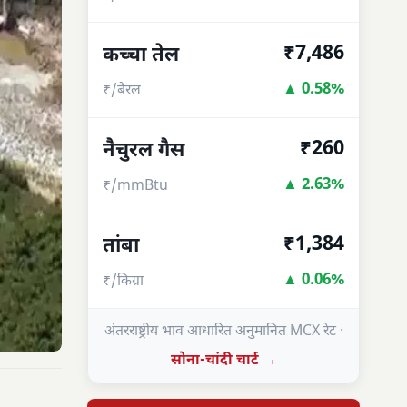
₹7,486
कच्चा तेल
▲ 0.58%
₹/बैरल
₹260
नैचुरल गैस
▲ 2.63%
₹/mmBtu
₹1,384
तांबा
▲ 0.06%
₹/किग्रा
अंतरराष्ट्रीय भाव आधारित अनुमानित MCX रेट ·
सोना-चांदी चार्ट →