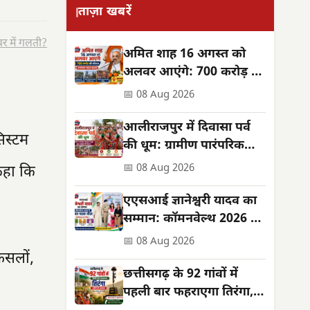
ताज़ा खबरें
र में गलती?
अमित शाह 16 अगस्त को
अलवर आएंगे: 700 करोड़ की
सौगात, जनसभा स्थल बदला
📅 08 Aug 2026
आलीराजपुर में दिवासा पर्व
िस्टम
की धूम: ग्रामीण पारंपरिक
वेशभूषा में झूमे, सुख-समृद्धि
📅 08 Aug 2026
कहा कि
की कामना
एएसआई ज्ञानेश्वरी यादव का
सम्मान: कॉमनवेल्थ 2026 में
रजत पदक जीता
📅 08 Aug 2026
फसलों,
छत्तीसगढ़ के 92 गांवों में
पहली बार फहराएगा तिरंगा,