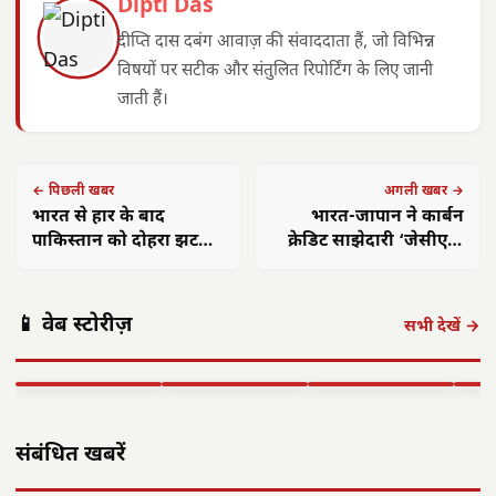
Dipti Das
दीप्ति दास दबंग आवाज़ की संवाददाता हैं, जो विभिन्न
विषयों पर सटीक और संतुलित रिपोर्टिंग के लिए जानी
जाती हैं।
← पिछली खबर
अगली खबर →
भारत से हार के बाद
भारत-जापान ने कार्बन
पाकिस्तान को दोहरा झटका;
क्रेडिट साझेदारी ‘जेसीएम’
ICC ने पूरी टीम पर ठोका
के नियम किए अंतिम रूप
जुर्माना
अमित शाह 16
आलीराजपुर में
एएसआई ज्ञानेश्वरी
छत्त
📱 वेब स्टोरीज़
अगस्त को अलवर
दिवासा पर्व की धूम:
यादव का सम्मान:
गांवो
सभी देखें →
आएंगे: 700 करोड़
ग्रामीण पारंपरिक
कॉमनवेल्थ 2026 में
फहरा
की…
वेशभूषा में…
रजत पदक…
शहीद
▶ STORY
▶ STORY
▶ STORY
▶ 
संबंधित खबरें