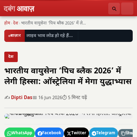
दबंग
आवाज़
होम
›
देश
›
भारतीय वायुसेना ‘पिच ब्लैक 2026’ में लेगी हिस्सा:…
बाज़ार
लाइव भाव लोड हो रहे हैं…
देश
भारतीय वायुसेना ‘पिच ब्लैक 2026’ में
लेगी हिस्सा: ऑस्ट्रेलिया में मेगा युद्धाभ्यास
✍️
Dipti Das
📅 16 Jun 2026
⏱️ 5 मिनट पढ़ें
WhatsApp
Facebook
Twitter
Telegram
लिंक कॉ