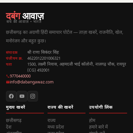
दबंग
आवाज़
सच की आवाज़ • भारत
छत्तीसगढ़ का अग्रणी हिंदी समाचार पोर्टल — ताज़ा खबरें, राजनीति, खेल,
मनोरंजन और बहुत कुछ।
श्री राणा सिकंदर सिंह
संपादक
4622012201006321
पंजीयन क्र.
1500, लक्ष्मी निवास, अहमदजी भाई कॉलोनी, नालगढ़ चौक, रायपुर
पता
(CG) 492001
9770440000
info@dabangawaz.com
मुख्य खबरें
राज्य की खबरें
उपयोगी लिंक
छत्तीसगढ़
राज्य
होम
देश
मध्य प्रदेश
हमारे बारे में