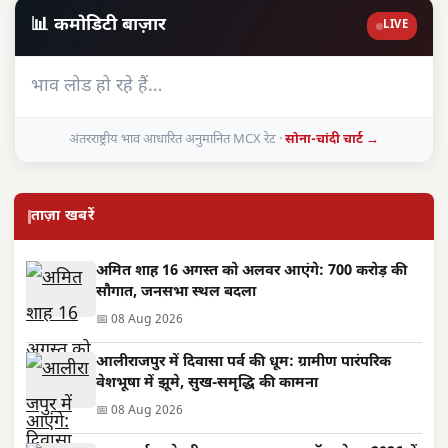
📊 कमोडिटी बाज़ार
LIVE
भाव लोड हो रहे हैं…
अंतरराष्ट्रीय भाव आधारित अनुमानित MCX रेट ·
सोना-चांदी चार्ट →
ताज़ा खबरें
अमित शाह 16 अगस्त को अलवर आएंगे: 700 करोड़ की
सौगात, जनसभा स्थल बदला
📅 08 Aug 2026
आलीराजपुर में दिवासा पर्व की धूम: ग्रामीण पारंपरिक
वेशभूषा में झूमे, सुख-समृद्धि की कामना
📅 08 Aug 2026