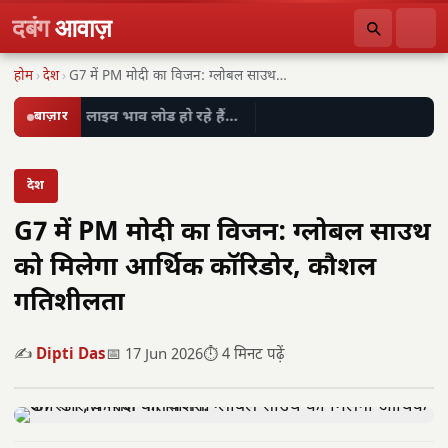
दबंग
आवाज़
होम
›
देश
›
G7 में PM मोदी का विजन: ग्लोबल साउथ…
बाज़ार
लाइव भाव लोड हो रहे हैं…
देश
G7 में PM मोदी का विजन: ग्लोबल साउथ
को मिलेगा आर्थिक कॉरिडोर, कौशल
गतिशीलता
✍️
Dipti Das
📅 17 Jun 2026
⏱️ 4 मिनट पढ़ें