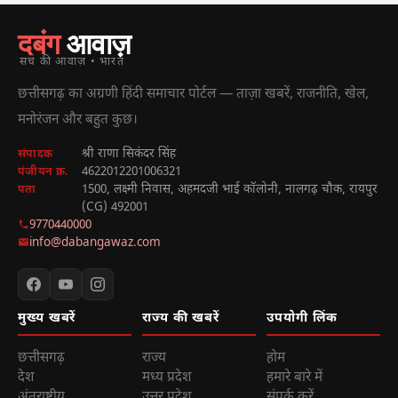
दबंग
आवाज़
सच की आवाज़ • भारत
छत्तीसगढ़ का अग्रणी हिंदी समाचार पोर्टल — ताज़ा खबरें, राजनीति, खेल,
मनोरंजन और बहुत कुछ।
श्री राणा सिकंदर सिंह
संपादक
4622012201006321
पंजीयन क्र.
1500, लक्ष्मी निवास, अहमदजी भाई कॉलोनी, नालगढ़ चौक, रायपुर
पता
(CG) 492001
9770440000
info@dabangawaz.com
मुख्य खबरें
राज्य की खबरें
उपयोगी लिंक
छत्तीसगढ़
राज्य
होम
देश
मध्य प्रदेश
हमारे बारे में
अंतराष्ट्रीय
उत्तर प्रदेश
संपर्क करें