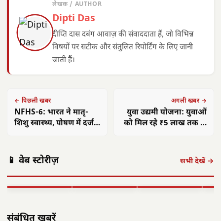
लेखक / AUTHOR
Dipti Das
दीप्ति दास दबंग आवाज़ की संवाददाता हैं, जो विभिन्न
विषयों पर सटीक और संतुलित रिपोर्टिंग के लिए जानी
जाती हैं।
← पिछली खबर
अगली खबर →
NFHS-6: भारत ने मातृ-
युवा उद्यमी योजना: युवाओं
शिशु स्वास्थ्य, पोषण में दर्ज
को मिल रहे ₹5 लाख तक के
की ऐतिहासिक प्रगति
ऋण, आत्मनिर्भरता की ओर
कदम
पंकज त्रिपाठी:
मुख्यमंत्री साय का
मुख्य
📱 वेब स्टोरीज़
'बीज बोने में लगा
छत्तीसगढ़ में सौर
फोकस— हर पात्र
साय क
सभी देखें →
समय', 'गैंग्स ऑफ
ऊर्जा क्रांति: CM
हितग्राही तक पहुंचे
सरगु
वासेपुर'…
साय के नेतृत्व में…
शासन…
सेव
▶ STORY
▶ STORY
▶ STORY
▶ 
संबंधित खबरें