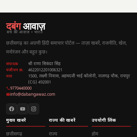
दबंग
आवाज़
सच की आवाज़ • भारत
छत्तीसगढ़ का अग्रणी हिंदी समाचार पोर्टल — ताज़ा खबरें, राजनीति, खेल,
मनोरंजन और बहुत कुछ।
श्री राणा सिकंदर सिंह
संपादक
4622012201006321
पंजीयन क्र.
1500, लक्ष्मी निवास, अहमदजी भाई कॉलोनी, नालगढ़ चौक, रायपुर
पता
(CG) 492001
9770440000
info@dabangawaz.com
मुख्य खबरें
राज्य की खबरें
उपयोगी लिंक
छत्तीसगढ़
राज्य
होम