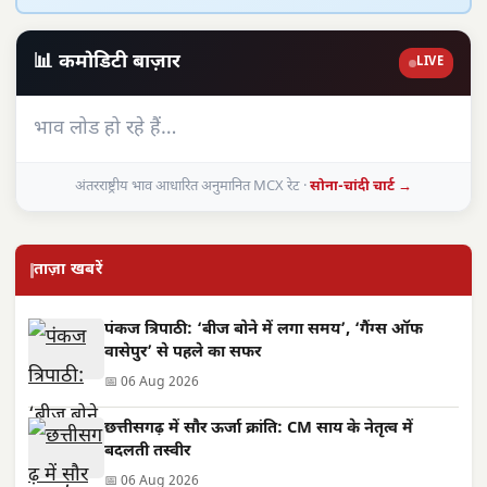
📊 कमोडिटी बाज़ार
LIVE
भाव लोड हो रहे हैं…
अंतरराष्ट्रीय भाव आधारित अनुमानित MCX रेट ·
सोना-चांदी चार्ट →
ताज़ा खबरें
पंकज त्रिपाठी: ‘बीज बोने में लगा समय’, ‘गैंग्स ऑफ
वासेपुर’ से पहले का सफर
📅 06 Aug 2026
छत्तीसगढ़ में सौर ऊर्जा क्रांति: CM साय के नेतृत्व में
बदलती तस्वीर
📅 06 Aug 2026