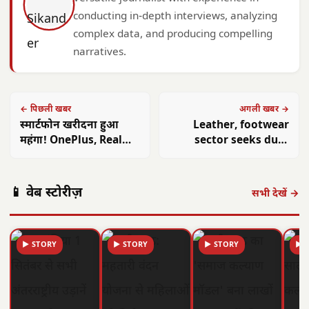
conducting in-depth interviews, analyzing
complex data, and producing compelling
narratives.
← पिछली खबर
अगली खबर →
स्मार्टफोन खरीदना हुआ
Leather, footwear
महंगा! OnePlus, Realme
sector seeks duty
और Xiaomi ने बढ़ाई
relief as Middle East
कीमतें, 6 हजार तक का
crisis drives up input
इजाफा
costs
📱 वेब स्टोरीज़
सभी देखें →
▶ STORY
▶ STORY
▶ STORY
▶ 