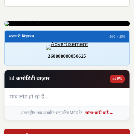
सरकारी विज्ञापन
300 × 250
260808000050625
📊 कमोडिटी बाज़ार
LIVE
भाव लोड हो रहे हैं…
अंतरराष्ट्रीय भाव आधारित अनुमानित MCX रेट ·
सोना-चांदी चार्ट →