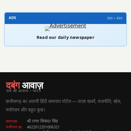
ADS
300 × 600
Read our daily newspaper
दबंग
आवाज़
सच की आवाज़ • भारत
छत्तीसगढ़ का अग्रणी हिंदी समाचार पोर्टल — ताज़ा खबरें, राजनीति, खेल,
मनोरंजन और बहुत कुछ।
श्री राणा सिकंदर सिंह
संपादक
4622012201006321
पंजीयन क्र.