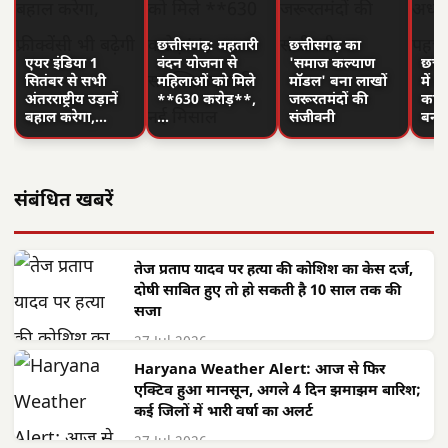
छत्तीसगढ़: महतारी
छत्तीसगढ़ का
एयर इंडिया 1
वंदन योजना से
'समाज कल्याण
छत्त
सितंबर से सभी
महिलाओं को मिले
मॉडल' बना लाखों
में 
अंतरराष्ट्रीय उड़ानें
**630 करोड़**,
जरूरतमंदों की
का न
बहाल करेगा,…
…
संजीवनी
बनी
संबंधित खबरें
तेज प्रताप यादव पर हत्या की कोशिश का केस दर्ज,
दोषी साबित हुए तो हो सकती है 10 साल तक की
सजा
27 Jul 2026
Haryana Weather Alert: आज से फिर
एक्टिव हुआ मानसून, अगले 4 दिन झमाझम बारिश;
कई जिलों में भारी वर्षा का अलर्ट
27 Jul 2026