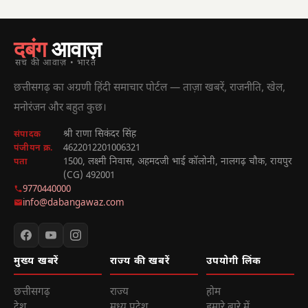
दबंग
आवाज़
सच की आवाज़ • भारत
छत्तीसगढ़ का अग्रणी हिंदी समाचार पोर्टल — ताज़ा खबरें, राजनीति, खेल,
मनोरंजन और बहुत कुछ।
श्री राणा सिकंदर सिंह
संपादक
4622012201006321
पंजीयन क्र.
1500, लक्ष्मी निवास, अहमदजी भाई कॉलोनी, नालगढ़ चौक, रायपुर
पता
(CG) 492001
9770440000
info@dabangawaz.com
मुख्य खबरें
राज्य की खबरें
उपयोगी लिंक
छत्तीसगढ़
राज्य
होम
देश
मध्य प्रदेश
हमारे बारे में