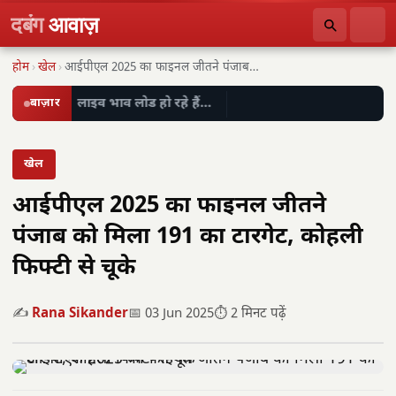
दबंग
आवाज़
होम
›
खेल
›
आईपीएल 2025 का फाइनल जीतने पंजाब को मिला…
बाज़ार
लाइव भाव लोड हो रहे हैं…
खेल
आईपीएल 2025 का फाइनल जीतने
पंजाब को मिला 191 का टारगेट, कोहली
फिफ्टी से चूके
✍️
Rana Sikander
📅 03 Jun 2025
⏱️ 2 मिनट पढ़ें