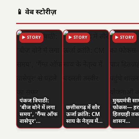
📱 वेब स्टोरीज़
▶ STORY
▶ STORY
▶ STORY
पंकज त्रिपाठी:
मुख्यमंत्री स
'बीज बोने में लगा
छत्तीसगढ़ में सौर
फोकस— हर प
समय', 'गैंग्स ऑफ
ऊर्जा क्रांति: CM
हितग्राही तक 
वासेपुर'…
साय के नेतृत्व में…
शासन…