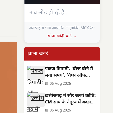
भाव लोड हो रहे हैं…
अंतरराष्ट्रीय भाव आधारित अनुमानित MCX रेट ·
सोना-चांदी चार्ट →
ताज़ा खबरें
पंकज त्रिपाठी: ‘बीज बोने में
लगा समय’, ‘गैंग्स ऑफ
वासेपुर’ से पहले का सफर
📅 06 Aug 2026
छत्तीसगढ़ में सौर ऊर्जा क्रांति:
CM साय के नेतृत्व में बदलती
तस्वीर
📅 06 Aug 2026