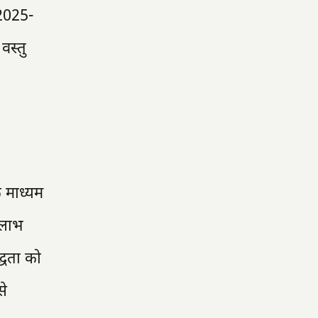
 2025-
वस्तु
े माध्यम
 लाभ
्धता को
से