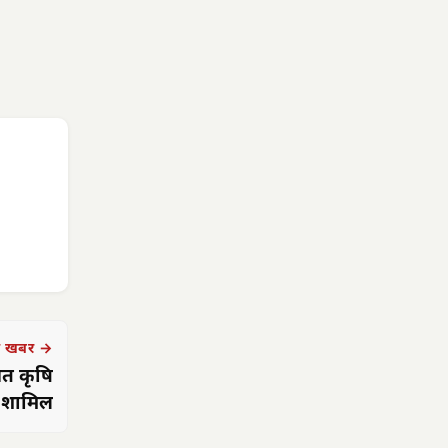
 खबर →
सित कृषि
ए शामिल