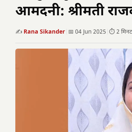
आमदनी: श्रीमती राजव
✍️
Rana Sikander
|
📅 04 Jun 2025
|
⏱️ 2 मिनट प