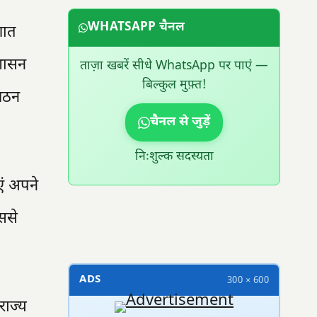
WHATSAPP चैनल
गात
 शासन
ताज़ा खबरें सीधे WhatsApp पर पाएं —
बिल्कुल मुफ़्त!
 गठन
चैनल से जुड़ें
निःशुल्क सदस्यता
ं अपने
ससे
300 × 100
ADS
300 × 600
राज्य