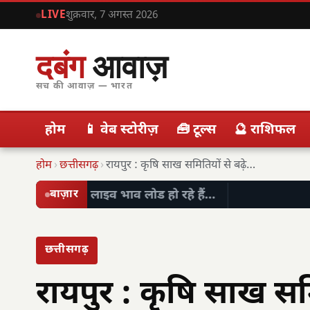
LIVE
शुक्रवार, 7 अगस्त 2026
दबंग
आवाज़
सच की आवाज़ — भारत
होम
📱 वेब स्टोरीज़
🧰 टूल्स
🔮 राशिफल
होम
›
छत्तीसगढ़
›
रायपुर : कृषि साख समितियों से बढ़ेगी किसानों…
लाइव भाव लोड हो रहे हैं…
बाज़ार
छत्तीसगढ़
रायपुर : कृषि साख सम