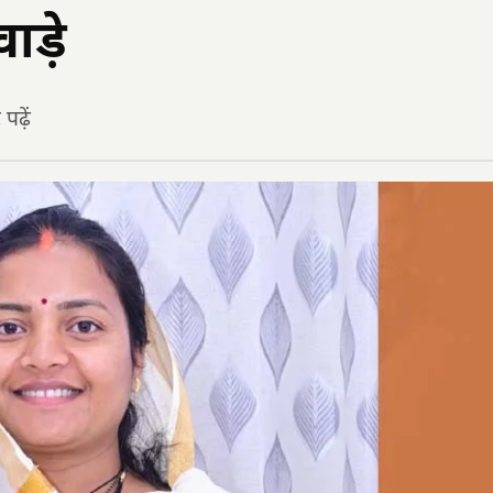
ाड़े
ढ़ें