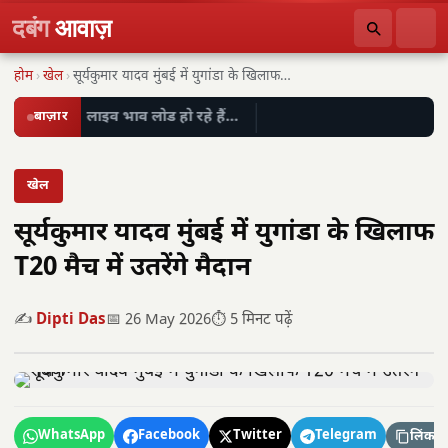
दबंग
आवाज़
होम
›
खेल
›
सूर्यकुमार यादव मुंबई में युगांडा के खिलाफ T20…
बाज़ार
लाइव भाव लोड हो रहे हैं…
खेल
सूर्यकुमार यादव मुंबई में युगांडा के खिलाफ
T20 मैच में उतरेंगे मैदान
✍️
Dipti Das
📅 26 May 2026
⏱️ 5 मिनट पढ़ें
WhatsApp
Facebook
Twitter
Telegram
लिंक कॉ