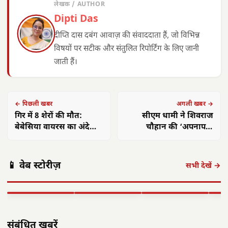
लेखक / AUTHOR
Dipti Das
दीप्ति दास दबंग आवाज़ की संवाददाता हैं, जो विभिन्न
विषयों पर सटीक और संतुलित रिपोर्टिंग के लिए जानी
जाती हैं।
← पिछली खबर
अगली खबर →
गिर में 8 शेरों की मौत:
सीएम धामी ने शिवराज
बेबेसिया वायरस का अंदेशा,
चौहान की ‘अपनापन’
5 शावक भी शामिल
पुस्तक विमोचन में लिया भाग
इंदौर के सुमेध
उत्तर छत्तीसगढ़ में
📱 वेब स्टोरीज़
श्रीवास्तव ने वर्ल्ड
कैबिनेट के 7 बड़े
भारी बारिश का
मुख्य
सभी देखें →
यूथ स्किल्स में
फैसले: AI मिशन
अलर्ट जारी, 8
साय 
जीता…
को 500 करोड़,…
अगस्त…
लगा
▶ STORY
▶ STORY
▶ STORY
▶ 
संबंधित खबरें