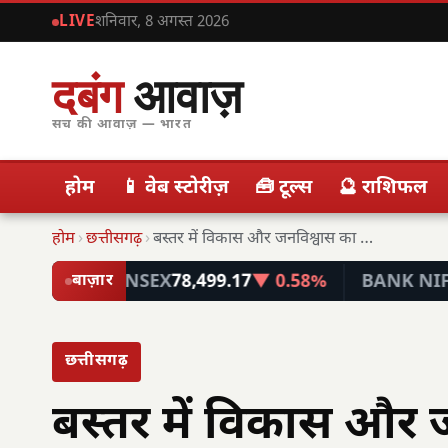
LIVE
शनिवार, 8 अगस्त 2026
दबंग
आवाज़
सच की आवाज़ — भारत
होम
📱 वेब स्टोरीज़
🧰 टूल्स
🔮 राशिफल
होम
›
छत्तीसगढ़
›
बस्तर में विकास और जनविश्वास का मजबूत हो…
SENSEX
78,499.17
▼ 0.58%
BANK NIFTY
57,746
बाज़ार
छत्तीसगढ़
बस्तर में विकास और 