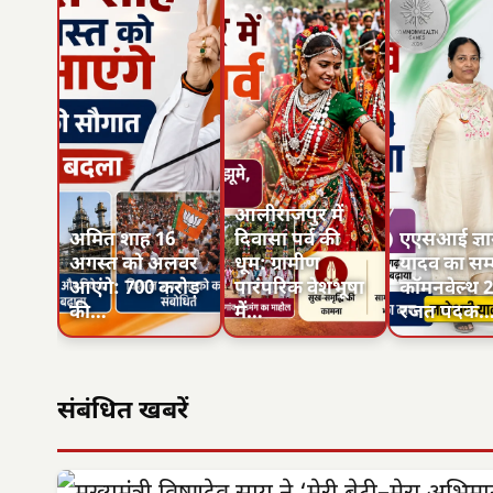
आलीराजपुर में
अमित शाह 16
दिवासा पर्व की
एएसआई ज्ञाने
अगस्त को अलवर
धूम: ग्रामीण
यादव का सम्
आएंगे: 700 करोड़
पारंपरिक वेशभूषा
कॉमनवेल्थ 20
की…
में…
रजत पदक
संबंधित खबरें