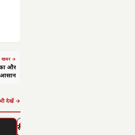
 खबर →
ारका और
गा आसान
ी देखें →
▶ STORY
▶ STORY
▶ STORY