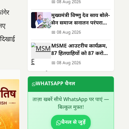
शहीदों को सम्मान
📅 08 Aug 2026
ंगेर
मुख्यमंत्री विष्णु देव साय बोले-
सेन समाज सनातन परंपराओं
 नए
और सामाजिक समरसता का
📅 08 Aug 2026
मजबूत आधार
न दिखाई
MSME आउटरीच कार्यक्रम,
87 हितग्राहियों को 87 करोड़
के ऋण स्वीकृत; तरणजीत
📅 08 Aug 2026
सिंह होरा रहे विशिष्ट अतिथि
WHATSAPP चैनल
ताज़ा खबरें सीधे WhatsApp पर पाएं —
बिल्कुल मुफ़्त!
चैनल से जुड़ें