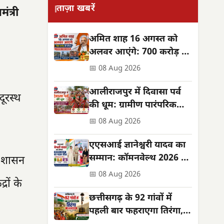
ताज़ा खबरें
ंत्री
अमित शाह 16 अगस्त को
अलवर आएंगे: 700 करोड़ की
सौगात, जनसभा स्थल बदला
📅 08 Aug 2026
आलीराजपुर में दिवासा पर्व
दूरस्थ
की धूम: ग्रामीण पारंपरिक
वेशभूषा में झूमे, सुख-समृद्धि
📅 08 Aug 2026
की कामना
एएसआई ज्ञानेश्वरी यादव का
सम्मान: कॉमनवेल्थ 2026 में
ाथ शासन
रजत पदक जीता
📅 08 Aug 2026
रों के
छत्तीसगढ़ के 92 गांवों में
पहली बार फहराएगा तिरंगा,