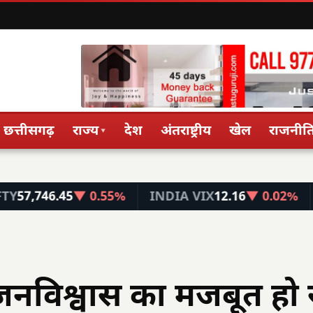
छत्तीसगढ़
राज्य
देश
अंतराष्ट्रीय
खेल
राजनीत
▾
.45
▼ 0.55%
INDIA VIX
12.16
▼ 0.02%
FIN NI
जनविश्वास का मजबूत हो 