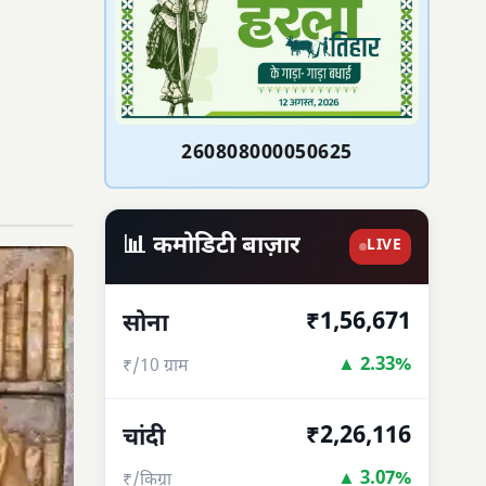
260808000050625
📊 कमोडिटी बाज़ार
LIVE
₹1,56,671
सोना
▲ 2.33%
₹/10 ग्राम
₹2,26,116
चांदी
▲ 3.07%
₹/किग्रा