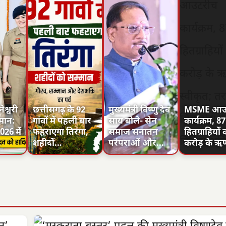
श्वरी
छत्तीसगढ़ के 92
मुख्यमंत्री विष्णु देव
MSME आउ
मान:
गांवों में पहली बार
साय बोले- सेन
कार्यक्रम, 87
26 में
फहराएगा तिरंगा,
समाज सनातन
हितग्राहियों
…
शहीदों…
परंपराओं और…
करोड़ के 