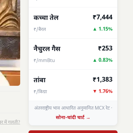
₹7,444
कच्चा तेल
▲ 1.15%
₹/बैरल
₹253
नैचुरल गैस
▲ 0.83%
₹/mmBtu
₹1,383
तांबा
▼ 1.76%
₹/किग्रा
अंतरराष्ट्रीय भाव आधारित अनुमानित MCX रेट ·
सोना-चांदी चार्ट →
र में गलती?