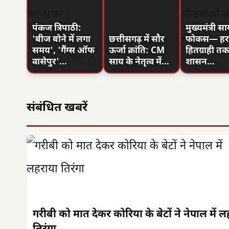
पंकज त्रिपाठी:
मुख्यमंत्री स
'बीज बोने में लगा
छत्तीसगढ़ में सौर
फोकस— हर प
समय', 'गैंग्स ऑफ
ऊर्जा क्रांति: CM
हितग्राही तक 
वासेपुर'…
साय के नेतृत्व में…
शासन…
संबंधित खबरें
गरीबी को मात देकर कोरिया के बेटों ने नेपाल में 