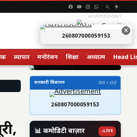
☀️
ADVERTISEMENT
✕
260807000059153
िक
व्यापार
मनोरंजन
शिक्षा
अध्यात्म
Head Li
सरकारी विज्ञापन
300 × 250
260807000059153
ूरी,
📊 कमोडिटी बाज़ार
LIVE