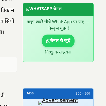
WHATSAPP चैनल
े विकास
वासियों
ताज़ा खबरें सीधे WhatsApp पर पाएं —
बिल्कुल मुफ़्त!
ा।
चैनल से जुड़ें
।
निःशुल्क सदस्यता
300 × 100
ADS
300 × 600
्री