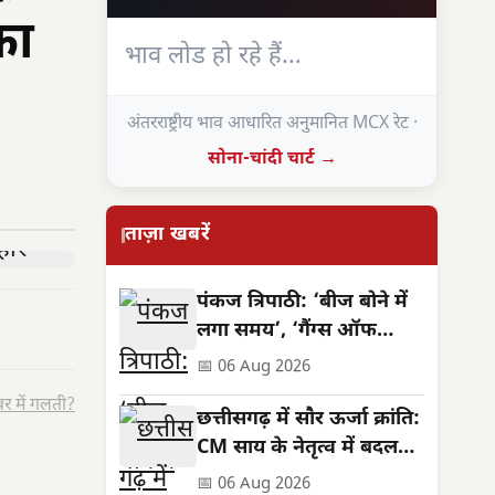
का
भाव लोड हो रहे हैं…
अंतरराष्ट्रीय भाव आधारित अनुमानित MCX रेट ·
सोना-चांदी चार्ट →
ताज़ा खबरें
पंकज त्रिपाठी: ‘बीज बोने में
लगा समय’, ‘गैंग्स ऑफ
वासेपुर’ से पहले का सफर
📅 06 Aug 2026
र में गलती?
छत्तीसगढ़ में सौर ऊर्जा क्रांति:
CM साय के नेतृत्व में बदलती
तस्वीर
📅 06 Aug 2026