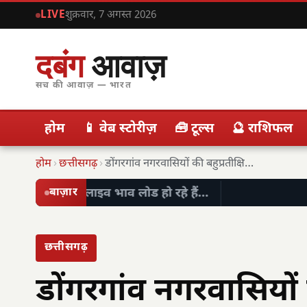
LIVE
शुक्रवार, 7 अगस्त 2026
दबंग
आवाज़
सच की आवाज़ — भारत
होम
📱 वेब स्टोरीज़
🧰 टूल्स
🔮 राशिफल
होम
›
छत्तीसगढ़
›
डोंगरगांव नगरवासियों की बहुप्रतीक्षित मांग हुई पूरी, उप…
लाइव भाव लोड हो रहे हैं…
बाज़ार
छत्तीसगढ़
डोंगरगांव नगरवासियों क