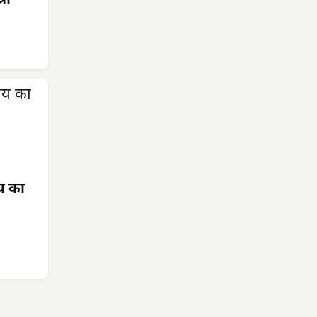
री
ाय का