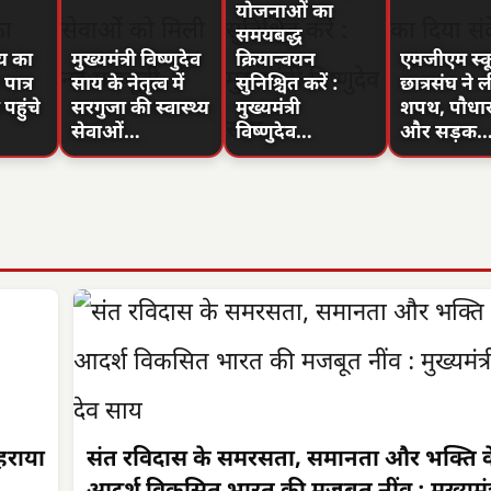
योजनाओं का
समयबद्ध
ाय का
मुख्यमंत्री विष्णुदेव
क्रियान्वयन
एमजीएम स्कू
ात्र
साय के नेतृत्व में
सुनिश्चित करें :
छात्रसंघ ने ल
पहुंचे
सरगुजा की स्वास्थ्य
मुख्यमंत्री
शपथ, पौधा
सेवाओं…
विष्णुदेव…
और सड़क
लहराया
संत रविदास के समरसता, समानता और भक्ति क