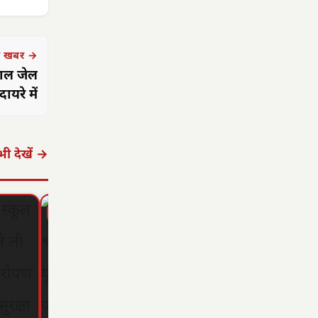
 खबर →
वाल जेल
यरे में
ी देखें →
▶ STORY
▶ STORY
▶ STORY