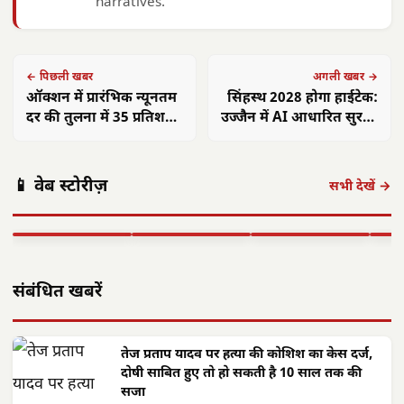
narratives.
← पिछली खबर
अगली खबर →
ऑक्शन में प्रारंभिक न्यूनतम
सिंहस्थ 2028 होगा हाईटेक:
दर की तुलना में 35 प्रतिशत
उज्जैन में AI आधारित सुरक्षा
कम दर हुई प्राप्त: मंत्री शुक्ला
मॉडल तैयार
छत्तीसगढ़: महतारी
छत्तीसगढ़ का
एयर इंडिया 1
वंदन योजना से
'समाज कल्याण
छत्त
📱 वेब स्टोरीज़
सितंबर से सभी
महिलाओं को मिले
मॉडल' बना लाखों
में 
सभी देखें →
अंतरराष्ट्रीय उड़ानें
**630 करोड़**,
जरूरतमंदों की
का न
बहाल करेगा,…
…
संजीवनी
बनी
▶ STORY
▶ STORY
▶ STORY
▶ 
संबंधित खबरें
तेज प्रताप यादव पर हत्या की कोशिश का केस दर्ज,
दोषी साबित हुए तो हो सकती है 10 साल तक की
सजा