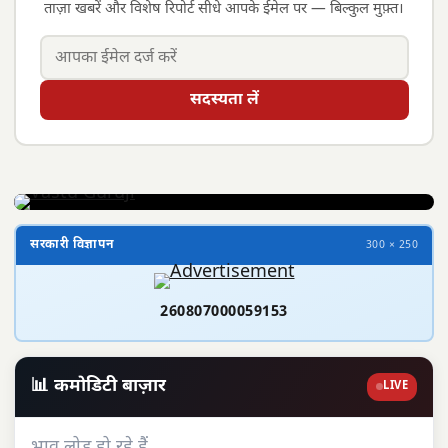
ताज़ा खबरें और विशेष रिपोर्ट सीधे आपके ईमेल पर — बिल्कुल मुफ़्त।
सदस्यता लें
सरकारी विज्ञापन
300 × 250
260807000059153
📊 कमोडिटी बाज़ार
LIVE
भाव लोड हो रहे हैं…