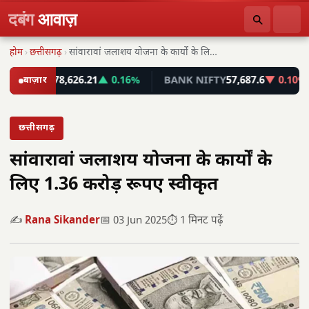
दबंग
आवाज़
होम
›
छत्तीसगढ़
›
सांवारावां जलाशय योजना के कार्यों के लिए 1.36…
ENSEX
बाज़ार
78,626.21
▲ 0.16%
BANK NIFTY
57,687.6
▼ 0.10%
छत्तीसगढ़
सांवारावां जलाशय योजना के कार्यों के
लिए 1.36 करोड़ रूपए स्वीकृत
✍️
Rana Sikander
📅 03 Jun 2025
⏱️ 1 मिनट पढ़ें