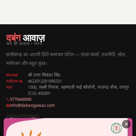
दबंग
आवाज़
सच की आवाज़ • भारत
छत्तीसगढ़ का अग्रणी हिंदी समाचार पोर्टल — ताज़ा खबरें, राजनीति, खेल,
मनोरंजन और बहुत कुछ।
श्री राणा सिकंदर सिंह
संपादक
4622012201006321
पंजीयन क्र.
1500, लक्ष्मी निवास, अहमदजी भाई कॉलोनी, नालगढ़ चौक, रायपुर
पता
(CG) 492001
9770440000
info@dabangawaz.com
✕
मुख्य खबरें
राज्य की खबरें
उपयोगी लिंक