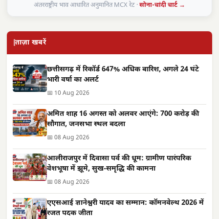
अंतरराष्ट्रीय भाव आधारित अनुमानित MCX रेट ·
सोना-चांदी चार्ट →
ताज़ा खबरें
छत्तीसगढ़ में रिकॉर्ड 647% अधिक बारिश, अगले 24 घंटे
भारी वर्षा का अलर्ट
📅 10 Aug 2026
अमित शाह 16 अगस्त को अलवर आएंगे: 700 करोड़ की
सौगात, जनसभा स्थल बदला
📅 08 Aug 2026
आलीराजपुर में दिवासा पर्व की धूम: ग्रामीण पारंपरिक
वेशभूषा में झूमे, सुख-समृद्धि की कामना
📅 08 Aug 2026
एएसआई ज्ञानेश्वरी यादव का सम्मान: कॉमनवेल्थ 2026 में
रजत पदक जीता