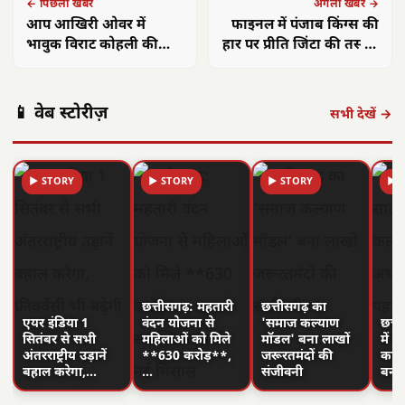
← पिछली खबर
अगली खबर →
आप आखिरी ओवर में
फाइनल में पंजाब किंग्स की
भावुक विराट कोहली की
हार पर प्रीति जिंटा की तस्वीरें
आंखों में देख सकते हैं,
सोशल मीडिया पर वायरल हो
उनकी आंखों से आंसू आ रहे
रही हैं, फैंस का भी बैठा दिल
थे : रिकी पोंटिंग
📱 वेब स्टोरीज़
सभी देखें →
▶ STORY
▶ STORY
▶ STORY
▶ 
छत्तीसगढ़: महतारी
छत्तीसगढ़ का
एयर इंडिया 1
वंदन योजना से
'समाज कल्याण
छत्त
सितंबर से सभी
महिलाओं को मिले
मॉडल' बना लाखों
में 
अंतरराष्ट्रीय उड़ानें
**630 करोड़**,
जरूरतमंदों की
का न
बहाल करेगा,…
…
संजीवनी
बनी