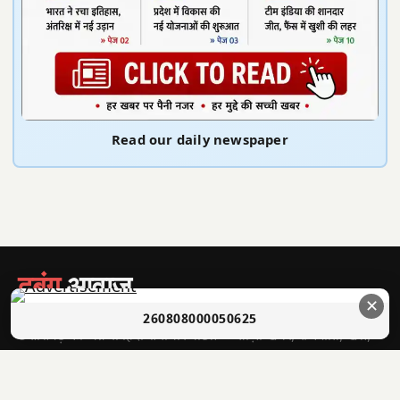
Read our daily newspaper
दबंग
आवाज़
सच की आवाज़ • भारत
✕
260808000050625
छत्तीसगढ़ का अग्रणी हिंदी समाचार पोर्टल — ताज़ा खबरें, राजनीति, खेल,
मनोरंजन और बहुत कुछ।
श्री राणा सिकंदर सिंह
संपादक