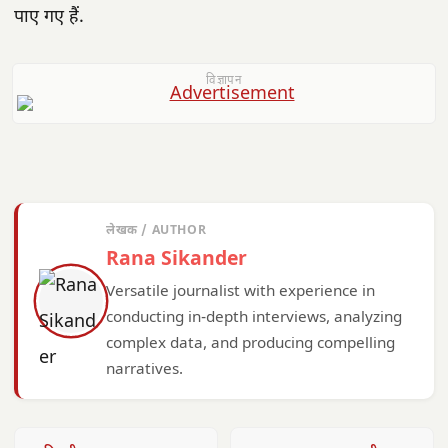
पाए गए हैं.
विज्ञापन
लेखक / AUTHOR
Rana Sikander
Versatile journalist with experience in
conducting in-depth interviews, analyzing
complex data, and producing compelling
narratives.