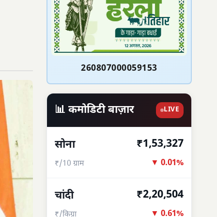
260807000059153
📊 कमोडिटी बाज़ार
LIVE
₹1,53,327
सोना
▼ 0.01%
₹/10 ग्राम
₹2,20,504
चांदी
▼ 0.61%
₹/किग्रा