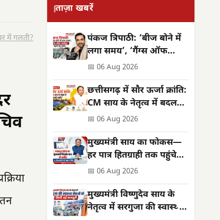
ताज़ा खबरें
पंकज त्रिपाठी: ‘बीज बोने में
र में गलती?
लगा समय’, ‘गैंग्स ऑफ
वासेपुर’ से पहले का सफर
📅 06 Aug 2026
छत्तीसगढ़ में सौर ऊर्जा क्रांति:
दर
CM साय के नेतृत्व में बदलती
तस्वीर
सचिव
📅 06 Aug 2026
मुख्यमंत्री साय का फोकस—
हर पात्र हितग्राही तक पहुंचे
शासन की योजनाओं का लाभ
📅 06 Aug 2026
क्रिया
मुख्यमंत्री विष्णुदेव साय के
ंतन
नेतृत्व में सरगुजा की स्वास्थ्य