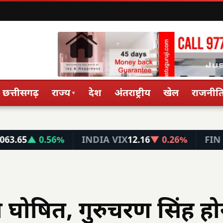
छत्तीसगढ़
राज्य
देश
अंतराष्ट्रीय
खेल
राजनीत
▾
0.56%
INDIA VIX
12.16
▼ 0.26%
FIN NIFTY
26,
 घोषित, गुरुचरण सिंह हो