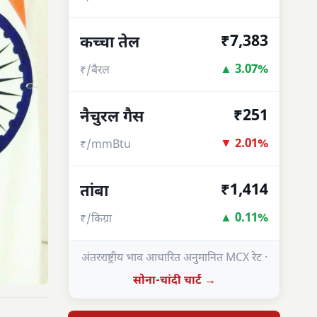
₹7,383
कच्चा तेल
▲ 3.07%
₹/बैरल
₹251
नैचुरल गैस
▼ 2.01%
₹/mmBtu
₹1,414
तांबा
▲ 0.11%
₹/किग्रा
अंतरराष्ट्रीय भाव आधारित अनुमानित MCX रेट ·
सोना-चांदी चार्ट →