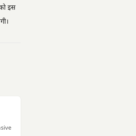
ा को इस
ेगी।
nsive