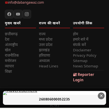
info@dabangawaz.com
मुख्य खबरें
राज्य की खबरें
उपयोगी लिंक
छत्तीसगढ़
राज्य
होम
देश
मध्य प्रदेश
हमारे बारे में
अंतराष्ट्रीय
उत्तर प्रदेश
संपर्क करें
खेल
झारखंड
Disclaimer
राजनीतिक
हरियाणा
Privacy Policy
मनोरंजन
अध्यात्म
Sitemap
व्यापार
Head Lines
News Sitemap
शिक्षा
🔐 Reporter
Login
© 2026
Dabang Awaz
— सर्वाधिकार सुरक्षित | Sole Proprietor:
✕
260806000052235
Rana Sikander Singh | Reg. No. 4622012201006321, Raipur
(C.G.)