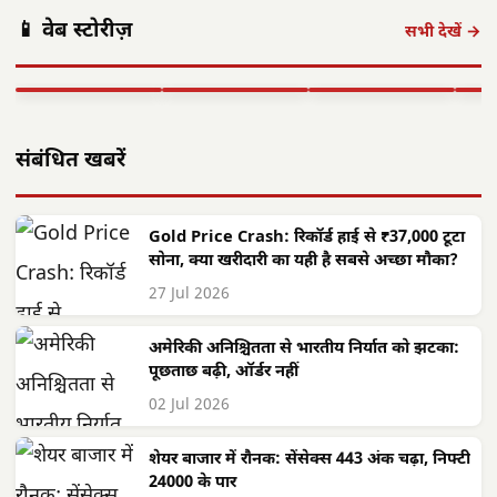
ऑपरेशन निश्चय:
महिलाओं ने
कैबिनेट के बड़े
बच्चो
📱 वेब स्टोरीज़
खरोरा पुलिस ने
कांवरियों को कराया
फैसले: विकास और
विका
सभी देखें →
120 पौवा अवैध
नि:शुल्क जलपान:
जनकल्याण को
होगा
शराब के…
सेवा…
मिली नई…
छत्त
▶ STORY
▶ STORY
▶ STORY
▶ 
संबंधित खबरें
Gold Price Crash: रिकॉर्ड हाई से ₹37,000 टूटा
सोना, क्या खरीदारी का यही है सबसे अच्छा मौका?
27 Jul 2026
अमेरिकी अनिश्चितता से भारतीय निर्यात को झटका:
पूछताछ बढ़ी, ऑर्डर नहीं
02 Jul 2026
शेयर बाजार में रौनक: सेंसेक्स 443 अंक चढ़ा, निफ्टी
24000 के पार