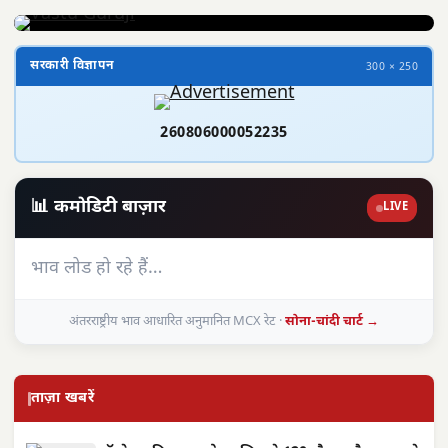
सरकारी विज्ञापन
300 × 250
260806000052235
📊 कमोडिटी बाज़ार
LIVE
भाव लोड हो रहे हैं…
अंतरराष्ट्रीय भाव आधारित अनुमानित MCX रेट ·
सोना-चांदी चार्ट →
ताज़ा खबरें