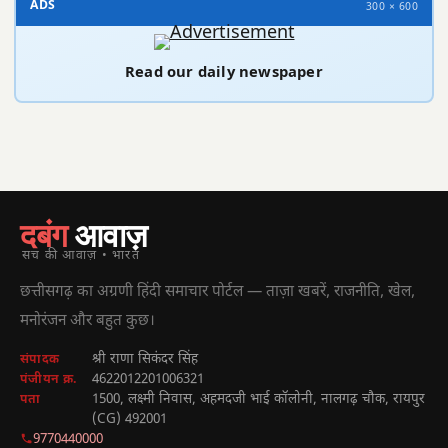
ADS
300 × 600
Read our daily newspaper
दबंग
आवाज़
सच की आवाज़ • भारत
छत्तीसगढ़ का अग्रणी हिंदी समाचार पोर्टल — ताज़ा खबरें, राजनीति, खेल,
मनोरंजन और बहुत कुछ।
श्री राणा सिकंदर सिंह
संपादक
4622012201006321
पंजीयन क्र.
1500, लक्ष्मी निवास, अहमदजी भाई कॉलोनी, नालगढ़ चौक, रायपुर
पता
(CG) 492001
9770440000