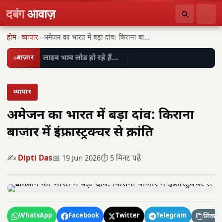
दबंग
आवाज़
होम
›
व्यापार
›
अमेजन का भारत में बड़ा दांव: किराना बाजार…
बाज़ार
लाइव भाव लोड हो रहे हैं…
व्यापार
अमेजन का भारत में बड़ा दांव: किराना
बाजार में इंफ्रास्ट्रक्चर से क्रांति
✍️
Dipti Das
📅 19 Jun 2026
⏱️ 5 मिनट पढ़ें
WhatsApp
Facebook
Twitter
Telegram
लिंक कॉ